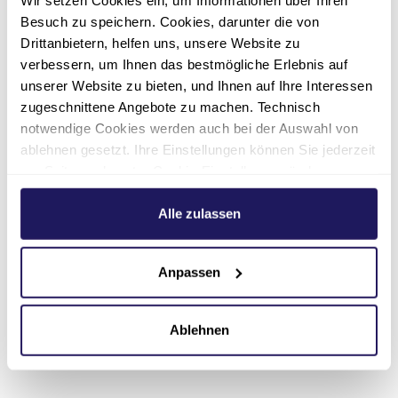
Besuch zu speichern. Cookies, darunter die von
Pflege- und Wohneinrichtungen sowie
Drittanbietern, helfen uns, unsere Website zu
Hospize
verbessern, um Ihnen das bestmögliche Erlebnis auf
unserer Website zu bieten, und Ihnen auf Ihre Interessen
Wohnen und Teilhabeangebote für
zugeschnittene Angebote zu machen. Technisch
Menschen mit Behinderungen
notwendige Cookies werden auch bei der Auswahl von
Kinder-, Jugend- und Familienhilfe
ablehnen gesetzt. Ihre Einstellungen können Sie jederzeit
am Seitenende unter Cookie-Einstellungen ändern.
Arbeit, Beschäftigung und Soziales
Weitere Informationen hierzu finden Sie in unserer
Datenschutzerklärung
.
Alle zulassen
Ausbildung in der Gesundheits- und
Sozialberufen
Anpassen
Dienstleistungen für Gesundheits- und
Sozialeinrichtungen
Ablehnen