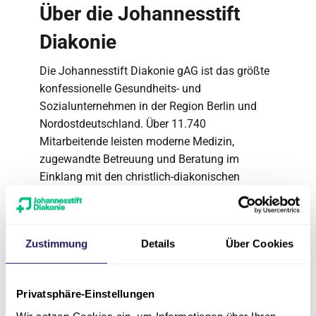
Über die Johannesstift
Diakonie
Die Johannesstift Diakonie gAG ist das größte
konfessionelle Gesundheits- und
Sozialunternehmen in der Region Berlin und
Nordostdeutschland. Über 11.740
Mitarbeitende leisten moderne Medizin,
zugewandte Betreuung und Beratung im
Einklang mit den christlich-diakonischen
Werten des Unternehmens. Der Träger betreibt
Einrichtungen in Berlin, Brandenburg, Sachsen-
Anhalt, Mecklenburg-Vorpommern, Thüringen
Zustimmung
Details
Über Cookies
und Niedersachsen mit einem vielfältigen
Angebot in den Bereichen:
Krankenhäuser und ambulante
Privatsphäre-Einstellungen
Versorgungszentren
Wir setzen Cookies ein, um Informationen über Ihren