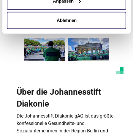
Inhalt
Anpassen
An dieser Stelle finden Sie einen
externen Inhalt von YouTube, der die
Ablehnen
Seite ergänzt.
Marketing Cookies akzeptieren
Ich bin damit einverstanden, dass mir externe
Inhalte angezeigt werden. Damit können
personenbezogene Daten an Drittplattformen
übermittelt werden. Mehr dazu in unserer
Datenschutzerklärung
.
Über die Johannesstift
Diakonie
Die Johannesstift Diakonie gAG ist das größte
konfessionelle Gesundheits- und
Sozialunternehmen in der Region Berlin und