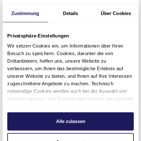
des Marburger Bundes Berlin/Brandenburg,
kündigte weiteren Widerstand gegen die Pläne
Zustimmung
Details
Über Cookies
an und appellierte an die politischen
Entscheidungsträger, die Bedenken der
Beschäftigten und Träger ernst zu nehmen.
Privatsphäre-Einstellungen
Mit der Demonstration senden die Beteiligten
Wir setzen Cookies ein, um Informationen über Ihren
ein deutliches Signal an Bund und Länder:
Besuch zu speichern. Cookies, darunter die von
Drittanbietern, helfen uns, unsere Website zu
Reformen im Gesundheitswesen seien
verbessern, um Ihnen das bestmögliche Erlebnis auf
notwendig, dürften jedoch nicht zulasten der
unserer Website zu bieten, und Ihnen auf Ihre Interessen
Patientenversorgung und der wirtschaftlichen
zugeschnittene Angebote zu machen. Technisch
Stabilität der Krankenhäuser erfolgen.
notwendige Cookies werden auch bei der Auswahl von
ablehnen gesetzt. Ihre Einstellungen können Sie jederzeit
am Seitenende unter Cookie-Einstellungen ändern.
Videos
Weitere Informationen hierzu finden Sie in unserer
Datenschutzerklärung
.
Alle zulassen
Empfohlener redaktioneller