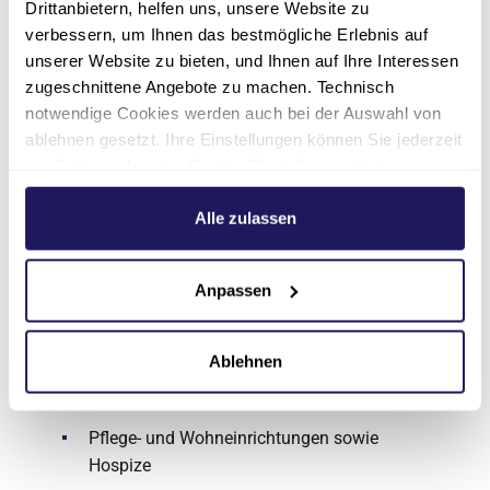
Drittanbietern, helfen uns, unsere Website zu
Die Johannesstift Diakonie gAG ist das größte
verbessern, um Ihnen das bestmögliche Erlebnis auf
konfessionelle Gesundheits- und
unserer Website zu bieten, und Ihnen auf Ihre Interessen
Sozialunternehmen in der Region Berlin und
zugeschnittene Angebote zu machen. Technisch
Nordostdeutschland. Über 11.740
notwendige Cookies werden auch bei der Auswahl von
Mitarbeitende leisten moderne Medizin,
ablehnen gesetzt. Ihre Einstellungen können Sie jederzeit
zugewandte Betreuung und Beratung im
am Seitenende unter Cookie-Einstellungen ändern.
Einklang mit den christlich-diakonischen
Weitere Informationen hierzu finden Sie in unserer
Werten des Unternehmens. Der Träger betreibt
Datenschutzerklärung
.
Alle zulassen
Einrichtungen in Berlin, Brandenburg, Sachsen-
Anhalt, Mecklenburg-Vorpommern, Thüringen
Anpassen
und Niedersachsen mit einem vielfältigen
Angebot in den Bereichen:
Ablehnen
Krankenhäuser und ambulante
Versorgungszentren
Pflege- und Wohneinrichtungen sowie
Hospize