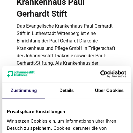
Krankenhaus Paul
Gerhardt Stift
Das Evangelische Krankenhaus Paul Gerhardt
Stift in Lutherstadt Wittenberg ist eine
Einrichtung der Paul Gerhardt Diakonie
Krankenhaus und Pflege GmbH in Trägerschaft
der Johannesstift Diakonie sowie der Paul-
Gerhardt-Stiftung. Als Krankenhaus der
Basisversorgung und Akademisches
Lehrkrankenhaus der Martin-Luther-Universität
Halle-Wittenberg bieten wir neben einer
Zustimmung
Details
Über Cookies
hochwertigen Allgemein- und Notfallversorgung
auch spezialisierte Fachbereiche und Zentren.
Privatsphäre-Einstellungen
Über die Johannesstift
Wir setzen Cookies ein, um Informationen über Ihren
Diakonie
Besuch zu speichern. Cookies, darunter die von