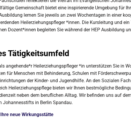
Fachschulen reflektieren die Vielfalt im Evangelischen Johanness
lfältige Gemeinschaft bietet eine inspirierende Umgebung für Ih
usbildung lernen Sie jeweils an zwei Wochentagen in einer koo
erdenden Heilerziehungspfleger *innen. Die Kursleitung und ei
nen Dozent*innen begleiten Sie während der HEP Ausbildung un
es Tätigkeitsumfeld
e als angehende*r Heilerziehungspfleger *in unterstützen Sie in
ten für Menschen mit Behinderung, Schulen mit Förderschwerpu
Einrichtungen der Kinder- und Jugendhilfe. An den Sozialen Fac
ch Heilerziehungspflege bieten wir Ihnen bestmögliche Bedingu
dienzeit neben dem beruflichen Alltag. Wir befinden uns auf d
 Johannesstifts in Berlin Spandau.
Ihre neue Wirkungsstätte