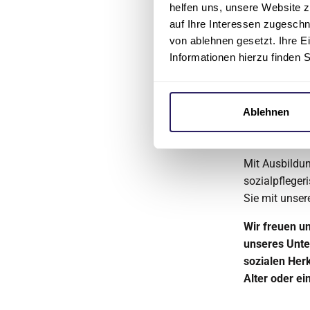
helfen uns, unsere Website z
auf Ihre Interessen zugesch
Sie arbei
von ablehnen gesetzt. Ihre E
zugewand
Informationen hierzu finden 
Sie sind t
zu uns!
Ablehnen
Was Sie
Mit Ausbildu
sozialpfleger
Sie mit unser
Wir freuen u
unseres Unte
sozialen Herk
Alter oder ei