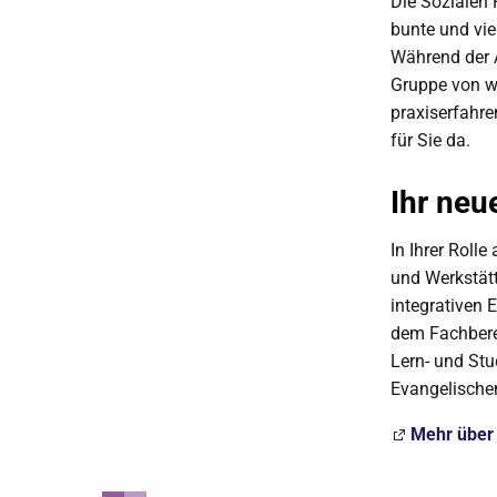
Die Sozialen 
bunte und vie
Während der A
Gruppe von w
praxiserfahre
für Sie da.
Ihr neu
In Ihrer Roll
und Werkstät
integrativen 
dem Fachberei
Lern- und Stu
Evangelischen
Mehr über 