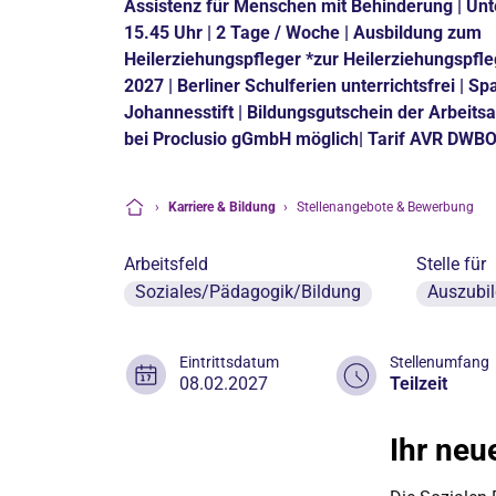
Assistenz für Menschen mit Behinderung | Unte
15.45 Uhr | 2 Tage / Woche | Ausbildung zum
Heilerziehungspfleger *zur Heilerziehungspfle
2027 | Berliner Schulferien unterrichtsfrei | Sp
Johannesstift | Bildungsgutschein der Arbeitsa
bei Proclusio gGmbH möglich| Tarif AVR DWB
›
Karriere & Bildung
›
Stellenangebote & Bewerbung
Startseite
Arbeitsfeld
Stelle für
Soziales/Pädagogik/Bildung
Auszubi
Eintrittsdatum
Stellenumfang
08.02.2027
Teilzeit
Ihr ne