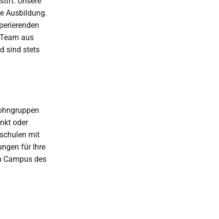
tift. Unsere
re Ausbildung.
perierenden
n Team aus
d sind stets
 Wohngruppen
nkt oder
hschulen mit
ngen für Ihre
em Campus des