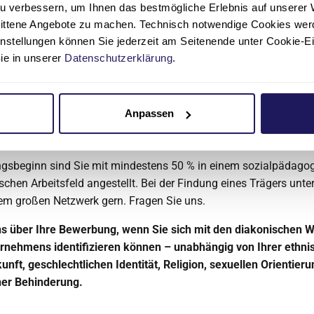
u verbessern, um Ihnen das bestmögliche Erlebnis auf unserer 
nittene Angebote zu machen. Technisch notwendige Cookies wer
ten und lernen gerne im Team, sind kooperationsfähig und dem
instellungen können Sie jederzeit am Seitenende unter Cookie-E
t.
Sie in unserer
Datenschutzerklärung
.
olerant, humorvoll und neugierig auf die Zeit der Ausbildung, da
Anpassen
 noch wissen sollten
ngsbeginn sind Sie mit mindestens 50 % in einem sozialpädago
ischen Arbeitsfeld angestellt. Bei der Findung eines Trägers unte
em großen Netzwerk gern. Fragen Sie uns.
ns über Ihre Bewerbung, wenn Sie sich mit den diakonischen 
rnehmens identifizieren können – unabhängig von Ihrer ethni
unft, geschlechtlichen Identität, Religion, sexuellen Orientier
ner Behinderung.