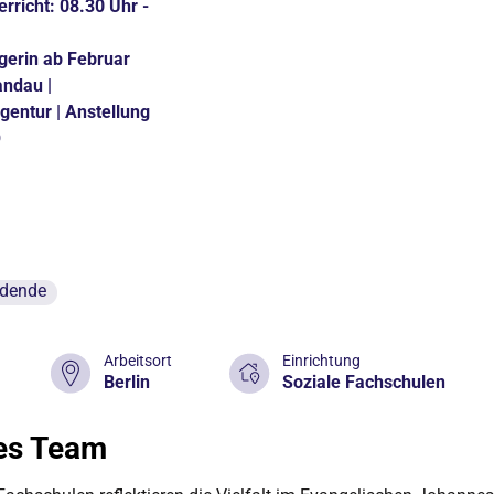
rricht: 08.30 Uhr -
gerin ab Februar
andau |
gentur | Anstellung
O
ldende
Arbeitsort
Einrichtung
Berlin
Soziale Fachschulen
ues Team