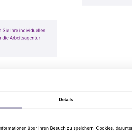
n Sie Ihre individuellen
 die Arbeitsagentur
il
Details
 einen mittleren Schulabschluss und eine mehrjährige Berufsau
oder
meine Hochschulreife oder Fachhochschulreife mit Praxiserfahr
nformationen über Ihren Besuch zu speichern. Cookies, darunter 
ereich.