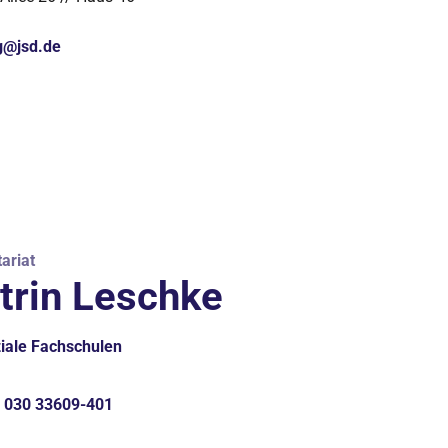
g@jsd.de
ariat
trin Leschke
iale Fachschulen
030 33609-401