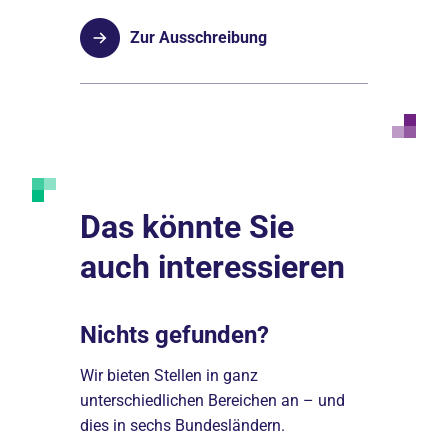
Zur Ausschreibung
Das könnte Sie
auch interessieren
Nichts gefunden?
Darum 
igkeiten
Wir bieten Stellen in ganz
Einer der f
unterschiedlichen Bereichen an – und
Berlin und 
dies in sechs Bundesländern.
Träger im 