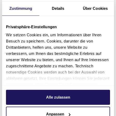
Zustimmung
Details
Über Cookies
Privatsphäre-Einstellungen
Wir setzen Cookies ein, um Informationen über Ihren
Besuch zu speichern. Cookies, darunter die von
Drittanbietern, helfen uns, unsere Website zu
verbessern, um Ihnen das bestmögliche Erlebnis auf
unserer Website zu bieten, und Ihnen auf Ihre Interessen
zugeschnittene Angebote zu machen. Technisch
notwendige Cookies werden auch bei der Auswahl von
ablehnen gesetzt. Ihre Einstellungen können Sie jederzeit
am Seitenende unter Cookie-Einstellungen ändern.
Recruiting
Weitere Informationen hierzu finden Sie in unserer
Jennifer Mattich
Datenschutzerklärung
.
Alle zulassen
Johannesstift Diakonie
Anpassen