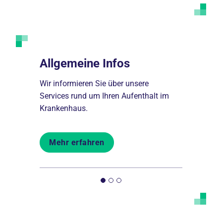
halt
Allgemeine Infos
Innere 
Wir informieren Sie über unsere
Die Innere 
htung im
Services rund um Ihren Aufenthalt im
Diagnostik
Krankenhaus.
inneren Or
Mehr erfahren
Mehr er