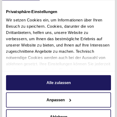
werden?
Privatsphäre-Einstellungen
Was ist, wenn ich eine Impfung
Wir setzen Cookies ein, um Informationen über Ihren
verpasse?
Besuch zu speichern. Cookies, darunter die von
Drittanbietern, helfen uns, unsere Website zu
verbessern, um Ihnen das bestmögliche Erlebnis auf
Kann ich Impfungen in meinem
Heimatland erhalten oder
unserer Website zu bieten, und Ihnen auf Ihre Interessen
muss ich sie am Reiseziel
zugeschnittene Angebote zu machen. Technisch
bekommen?
notwendige Cookies werden auch bei der Auswahl von
ablehnen gesetzt. Ihre Einstellungen können Sie jederzeit
Wie kann ich mich auf eine
am Seitenende unter Cookie-Einstellungen ändern.
Reiseimpfung vorbereiten?
Weitere Informationen hierzu finden Sie in unserer
Datenschutzerklärung
.
Alle zulassen
Kann ich Impfungen haben,
wenn ich schwanger bin?
Anpassen
Wie lange sind
Reiseimpfungen wirksam?
Ablehnen