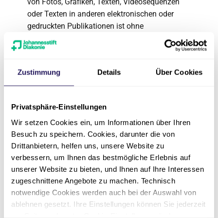
von Fotos, Grafiken, Texten, Videosequenzen
oder Texten in anderen elektronischen oder
gedruckten Publikationen ist ohne
ausdrückliche Zustimmung des Simeon
Hospizes nicht gestattet. Lediglich die
Herstellung von Kopien und Downloads für den
Zustimmung
Details
Über Cookies
persönlichen, privaten und nicht kommerziellen
Gebrauch ist erlaubt.
Datenschutz
Privatsphäre-Einstellungen
Wir setzen Cookies ein, um Informationen über Ihren
Sofern innerhalb des Internetangebotes die
Besuch zu speichern. Cookies, darunter die von
Möglichkeit der Eingabe von persönlichen
Drittanbietern, helfen uns, unsere Website zu
Daten (E-Mail-Adresse, Namen, Anschriften)
verbessern, um Ihnen das bestmögliche Erlebnis auf
besteht, erfolgt diese freiwillig. Das Simeon
unserer Website zu bieten, und Ihnen auf Ihre Interessen
Hospiz erklärt ausdrücklich, dass sie
zugeschnittene Angebote zu machen. Technisch
persönliche Daten nicht an Dritte weitergibt.
notwendige Cookies werden auch bei der Auswahl von
ablehnen gesetzt. Ihre Einstellungen können Sie jederzeit
Die Verwendung der Kontaktdaten des
am Seitenende unter Cookie-Einstellungen ändern.