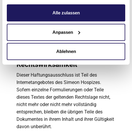
Impressums zur gewerblichen Werbung ist
Weitere Informationen hierzu finden Sie in unserer
ausdrücklich nicht erwünscht, es sei denn der
Datenschutzerklärung
.
Alle zulassen
Anbieter hatte zuvor seine schriftliche
Einwilligung erteilt oder es besteht bereits eine
Geschäftsbeziehung. Der Anbieter und alle auf
Anpassen
dieser Website genannten Personen
widersprechen hiermit jeder kommerziellen
Ablehnen
Verwendung und Weitergabe ihrer Daten.
Rechtswirksamkeit
Dieser Haftungsausschluss ist Teil des
Internetangebotes des Simeon Hospizes.
Sofern einzelne Formulierungen oder Teile
dieses Textes der geltenden Rechtslage nicht,
nicht mehr oder nicht mehr vollständig
entsprechen, bleiben die übrigen Teile des
Dokumentes in ihrem Inhalt und ihrer Gültigkeit
davon unberührt.