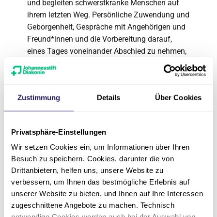
und begleiten schwerstkranke Menschen auf
ihrem letzten Weg. Persönliche Zuwendung und
Geborgenheit, Gespräche mit Angehörigen und
Freund*innen und die Vorbereitung darauf,
eines Tages voneinander Abschied zu nehmen,
gehören dabei für uns fest zu einer
ganzheitlicher Pflege und Betreuung.
Wir sind Mitglied im
Hospiz- und Palliativ-
Zustimmung
Details
Über Cookies
Verband Berlin
.
Wer war Simeon?
Privatsphäre-Einstellungen
Wir setzen Cookies ein, um Informationen über Ihren
Das Simeon Hospiz ist benannt nach dem
Besuch zu speichern. Cookies, darunter die von
Propheten Simeon, von dem die Bibel im
Drittanbietern, helfen uns, unsere Website zu
Rahmen der Weihnachtsgeschichte erzählt
verbessern, um Ihnen das bestmögliche Erlebnis auf
(Lukas 2,25-30).
unserer Website zu bieten, und Ihnen auf Ihre Interessen
zugeschnittene Angebote zu machen. Technisch
Simeon ist ein frommer Mann. Ihm hatte Gott
notwendige Cookies werden auch bei der Auswahl von