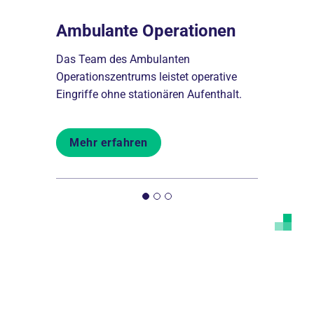
e
Ambulante Operationen
Orthop
te
Das Team des Ambulanten
Versorgung
tischen
Operationszentrums leistet operative
Überlastun
Eingriffe ohne stationären Aufenthalt.
und Skelet
Mehr erfahren
Mehr er