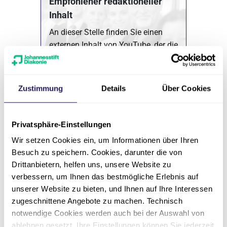
Empfohlener redaktioneller
Inhalt
An dieser Stelle finden Sie einen
externen Inhalt von YouTube, der die
Seite ergänzt.
Marketing Cookies akzeptieren
Zustimmung
Details
Über Cookies
Ich bin damit einverstanden, dass mir externe
Inhalte angezeigt werden. Damit können
personenbezogene Daten an Drittplattformen
Privatsphäre-Einstellungen
übermittelt werden. Mehr dazu in unserer
Hand-chirurgische
Datenschutzerklärung
.
Wir setzen Cookies ein, um Informationen über Ihren
Eingriffe
Besuch zu speichern. Cookies, darunter die von
Drittanbietern, helfen uns, unsere Website zu
verbessern, um Ihnen das bestmögliche Erlebnis auf
unserer Website zu bieten, und Ihnen auf Ihre Interessen
Zunehmende Beugestellung
zugeschnittene Angebote zu machen. Technisch
der Finger (Morbus Dupuytren)
notwendige Cookies werden auch bei der Auswahl von
ablehnen gesetzt. Ihre Einstellungen können Sie jederzeit