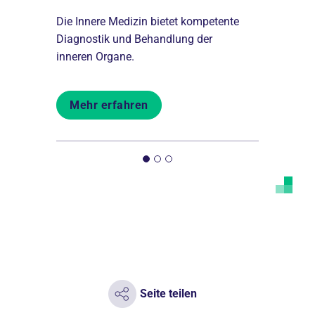
boten
Die Innere Medizin bietet kompetente
In der Gast
Diagnostik und Behandlung der
Erkrankun
inneren Organe.
Traktes beh
Mehr erfahren
Mehr er
Seite teilen