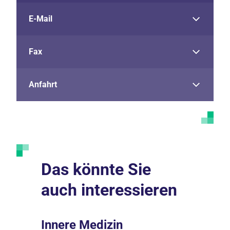
E-Mail
Fax
Anfahrt
Das könnte Sie
auch interessieren
Innere Medizin
Gastro