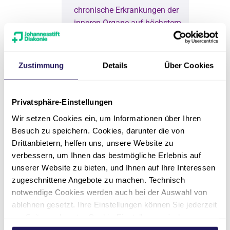
chronische Erkrankungen der
inneren Organe auf höchstem
Niveau.
Zustimmung
Details
Über Cookies
Schnelle Termine:
Sie
bekommen bei uns auch
Privatsphäre-Einstellungen
kurzfristig einen Termin.
Wir setzen Cookies ein, um Informationen über Ihren
Besuch zu speichern. Cookies, darunter die von
Drittanbietern, helfen uns, unsere Website zu
verbessern, um Ihnen das bestmögliche Erlebnis auf
International:
Unser
unserer Website zu bieten, und Ihnen auf Ihre Interessen
mehrsprachiges und
zugeschnittene Angebote zu machen. Technisch
interkulturell geschultes Team
notwendige Cookies werden auch bei der Auswahl von
ist auch auf die Behandlung
ablehnen gesetzt. Ihre Einstellungen können Sie jederzeit
internationaler Patient*innen
am Seitenende unter Cookie-Einstellungen ändern.
und ihre Bedürfnisse bestens
Weitere Informationen hierzu finden Sie in unserer