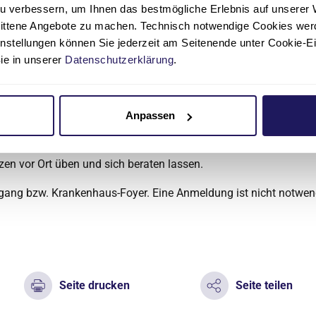
u verbessern, um Ihnen das bestmögliche Erlebnis auf unserer 
dung
nittene Angebote zu machen. Technisch notwendige Cookies wer
instellungen können Sie jederzeit am Seitenende unter Cookie-E
e ist kostenlos. Es wird um Voranmeldung unter der Telefonnu
Sie in unserer
Datenschutzerklärung
.
ten.
g zu Kinderautositzen
Anpassen
:00 Uhr
findet die Beratung rund um Kinderautositze mit ADAC
n statt. Werdende Eltern können hier das Handling mit Babysc
zen vor Ort üben und sich beraten lassen.
ngang bzw. Krankenhaus-Foyer. Eine Anmeldung ist nicht notwen
Seite drucken
Seite teilen