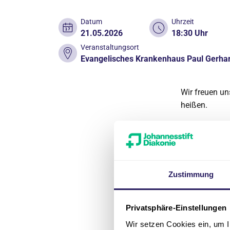
Datum
Uhrzeit
21.05.2026
18:30 Uhr
Veranstaltungsort
Evangelisches Krankenhaus Paul Gerhardt
Wir freuen un
heißen.
Unser Team 
Pflegekräften
und Jugendme
Geburt.
Zustimmung
Im Anschluss
Sie dabei, da
Privatsphäre-Einstellungen
Wir freuen un
Wir setzen Cookies ein, um I