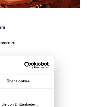
erg
kommen zu
men,
 sowie Kinder-
und nach der
Über Cookies
te beachten
n möglich ist.
die von Drittanbietern,