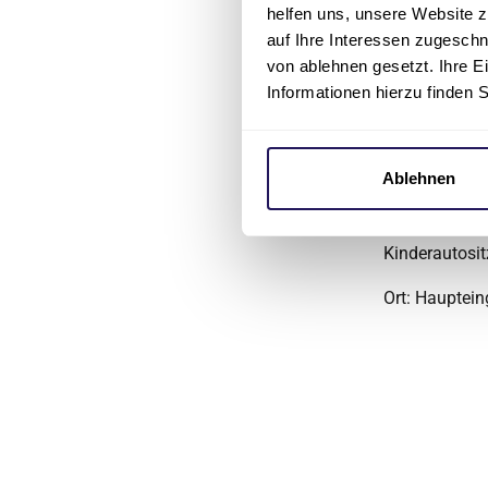
helfen uns, unsere Website z
Anmel
auf Ihre Interessen zugesch
von ablehnen gesetzt. Ihre E
Die Teilnahm
Informationen hierzu finden 
50-3701
gebe
Beratun
Ablehnen
Jeweils
ab 17
Klaus Lohman
Kinderautosit
Ort: Hauptei