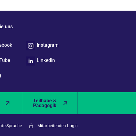
ie uns
ebook
Instagram
Tube
LinkedIn
g
&
Teilhabe &
Pädagogik
hte Sprache
Mitarbeitenden-Login