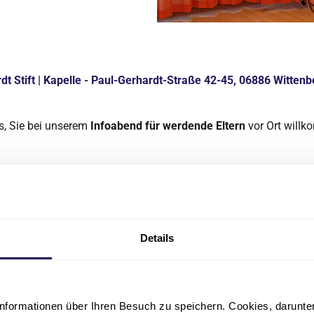
 Stift | Kapelle - Paul-Gerhardt-Straße 42-45, 06886 Wittenb
s, Sie bei unserem
Infoabend für werdende Eltern
vor Ort will
des
Zentrums für Familiengesundheit
, bestehend aus Hebam
 sowie Ärzt*innen der Kliniken für Gynäkologie und Geburtshilfe
dizin informiert Sie dabei über unsere Angebote vor, während 
Details
 besteht die Möglichkeit, unsere Kreißsäle zu besichtigen.
Bit
ss die Kreißsaalführung je nach Verfügbarkeit der Räumlichkeite
s auf Sie!
nformationen über Ihren Besuch zu speichern. Cookies, darunter 