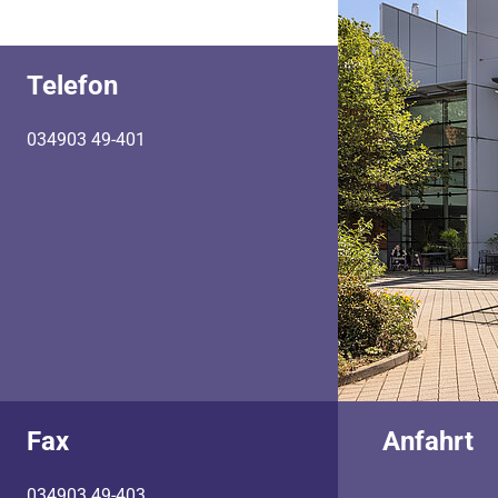
Telefon
034903 49-401
Fax
Anfahrt
034903 49-403