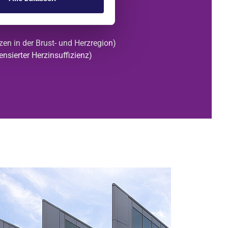
innen
zen in der Brust- und Herzregion)
ensierter Herzinsuffizienz)