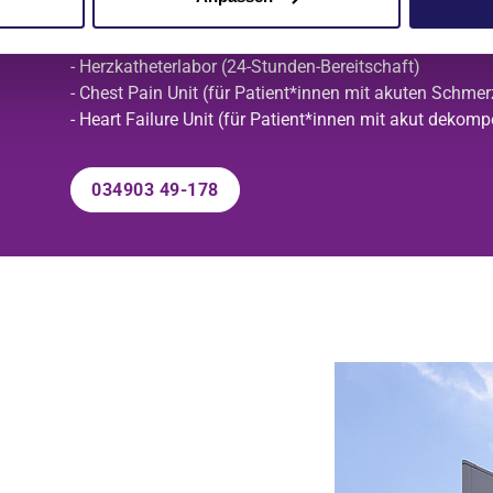
Telefonnummer für die Zuweisung von Notfallpatient*
- Herzkatheterlabor (24-Stunden-Bereitschaft)
- Chest Pain Unit (für Patient*innen mit akuten Schmer
- Heart Failure Unit (für Patient*innen mit akut dekomp
034903 49-178