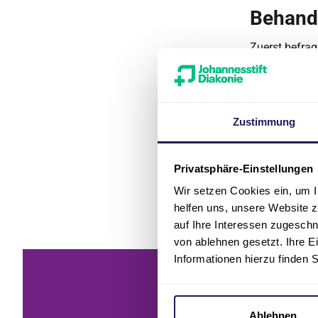
Behand
Zuerst befrag
schließen sie
unser ärztlic
Herzerkranku
Fehlfunktione
Zustimmung
schnelles Han
feststellen, 
Privatsphäre-Einstellungen
In allen akut
Wir setzen Cookies ein, um I
Medizin und 
helfen uns, unsere Website z
auf Ihre Interessen zugesch
von ablehnen gesetzt. Ihre E
Informationen hierzu finden 
Ablehnen