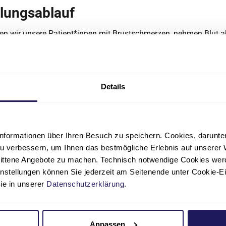
lungsablauf
en wir unsere Patient*innen mit Brustschmerzen, nehmen Blut 
 an ein EKG und einen Überwachungsmonitor an. Anhand der Dat
hes kardiologisches Team fest, ob die Brustschmerzen von einer
ng herrühren oder andere Ursachen haben, z. B. ein Magengesc
n der Muskeln. Wenn es Anzeichen für eine Herz-Kreislauf-Erkran
Details
deln gefragt: Patient*innen, bei denen wir einen akuten Herzinfa
behandeln wir sofort in einem unserer Herzkatheterlabore.
en Fällen übernehmen unsere spezialisierten Fachärzt*innen f
nformationen über Ihren Besuch zu speichern. Cookies, darunter 
Kardiologie Diagnose und Behandlung.
u verbessern, um Ihnen das bestmögliche Erlebnis auf unserer 
nittene Angebote zu machen. Technisch notwendige Cookies wer
instellungen können Sie jederzeit am Seitenende unter Cookie-E
Sie in unserer
Datenschutzerklärung
.
Kontaktdaten für Hausärzt
Anpassen