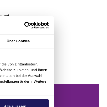
ab und
en stellt
hwür oder
kung gibt, ist
Über Cookies
rkt
ür Innere
die von Drittanbietern,
Website zu bieten, und Ihnen
den auch bei der Auswahl
instellungen ändern. Weitere
*innen
Alle zulassen