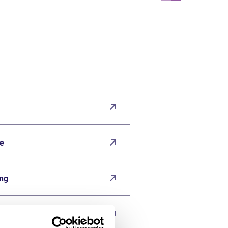
e
ung
ser*innen