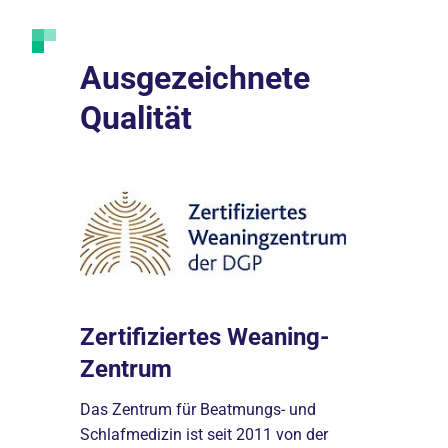
Ausgezeichnete
Qualität
Zertifiziertes Weaning-
Zertifi
um
Zentrum
Die im Jah
Akkreditie
Das Zentrum für Beatmungs- und
Gesellscha
Klinik
Schlafmedizin ist seit 2011 von der