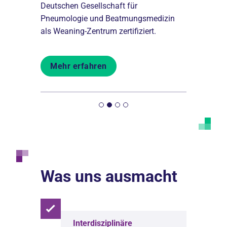
Schlafmediz
schen
Deutschen Gesellschaft für
Schlaflabo
Pneumologie und Beatmungsmedizin
als Weaning-Zentrum zertifiziert.
Mehr er
Mehr erfahren
Was uns ausmacht
Interdisziplinäre