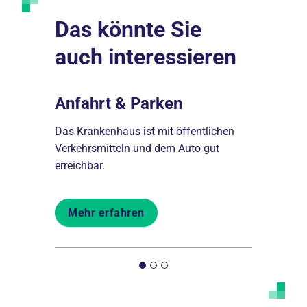
Das könnte Sie
auch interessieren
nahme
Anfahrt & Parken
Pfleged
fnahme
Das Krankenhaus ist mit öffentlichen
Unsere Pfle
linik
Verkehrsmitteln und dem Auto gut
unterstütze
erreichbar.
Aufenthalts
Mehr erfahren
Mehr er