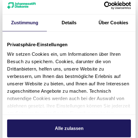
Zustimmung
Details
Über Cookies
Privatsphäre-Einstellungen
In der Nähe von der Pflege-Einrichtung gibt es
Wir setzen Cookies ein, um Informationen über Ihren
auch:
Besuch zu speichern. Cookies, darunter die von
Drittanbietern, helfen uns, unsere Website zu
Ein Restaurant,
verbessern, um Ihnen das bestmögliche Erlebnis auf
ein Café
unserer Website zu bieten, und Ihnen auf Ihre Interessen
und einen Friseur.
zugeschnittene Angebote zu machen. Technisch
notwendige Cookies werden auch bei der Auswahl von
ablehnen gesetzt. Ihre Einstellungen können Sie jederzeit
am Seitenende unter Cookie-Einstellungen ändern.
Weitere Informationen hierzu finden Sie in unserer
Datenschutzerklärung
.
Alle zulassen