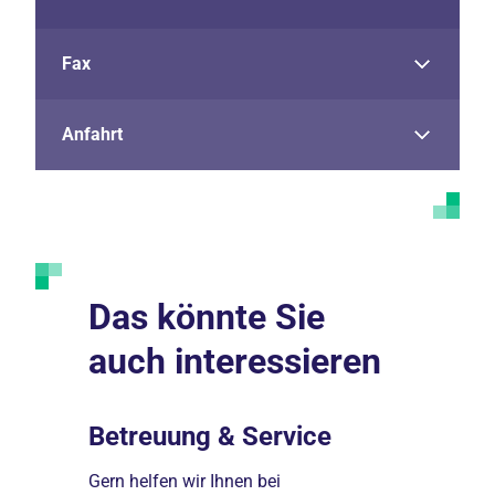
Fax
Anfahrt
Das könnte Sie
auch interessieren
er
Betreuung & Service
Zusatz
Gern helfen wir Ihnen bei
Wählen Sie