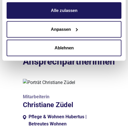
Energieausweis
Weitere Informationen hierzu finden Sie in unserer
pdf
·
2 MB
Datenschutzerklärung
.
Alle zulassen
Anpassen
Ablehnen
Ansprechpartnerinnen
Mitarbeiterin
Christiane Züdel
Pflege & Wohnen Hubertus |
Betreutes Wohnen