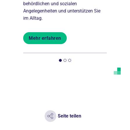
behördlichen und sozialen
Serviceleis
Hubertus
Angelegenheiten und unterstützen Sie
Leben bei 
en.
im Alltag.
machen.
Mehr erfahren
Mehr er
Seite teilen