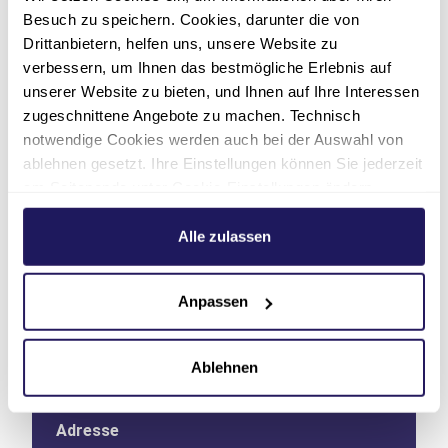
Wohnen
Besuch zu speichern. Cookies, darunter die von
Drittanbietern, helfen uns, unsere Website zu
verbessern, um Ihnen das bestmögliche Erlebnis auf
Betreuung & Service
unserer Website zu bieten, und Ihnen auf Ihre Interessen
zugeschnittene Angebote zu machen. Technisch
notwendige Cookies werden auch bei der Auswahl von
Zusatzleistungen
ablehnen gesetzt. Ihre Einstellungen können Sie jederzeit
am Seitenende unter Cookie-Einstellungen ändern.
Weitere Informationen hierzu finden Sie in unserer
Datenschutzerklärung
.
Alle zulassen
Anpassen
Kontakt
Ablehnen
Adresse