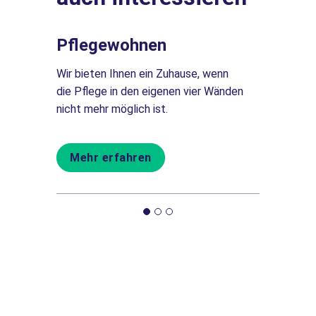
Pflegewohnen
Karrier
eitbild,
Wir bieten Ihnen ein Zuhause, wenn
Karrieremög
 und
die Pflege in den eigenen vier Wänden
Wohnen Hub
nicht mehr möglich ist.
Arbeitgeber
Mehr erfahren
Mehr e