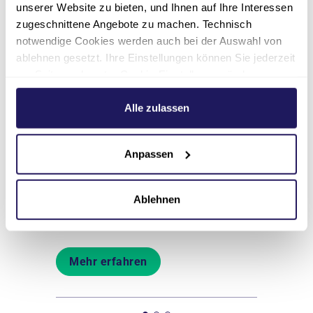
unserer Website zu bieten, und Ihnen auf Ihre Interessen
zugeschnittene Angebote zu machen. Technisch
notwendige Cookies werden auch bei der Auswahl von
ablehnen gesetzt. Ihre Einstellungen können Sie jederzeit
Das könnte Sie
am Seitenende unter Cookie-Einstellungen ändern.
auch interessieren
Weitere Informationen hierzu finden Sie in unserer
Datenschutzerklärung
.
Alle zulassen
Gynäkologisches
Gynäko
Anpassen
Krebszentrum
thalt im
Bei der Be
haus
gynäkologi
Behandlung sämtlicher Tumore der
Ablehnen
für Sie da.
weiblichen Geschlechtsorgane.
Mehr er
Mehr erfahren