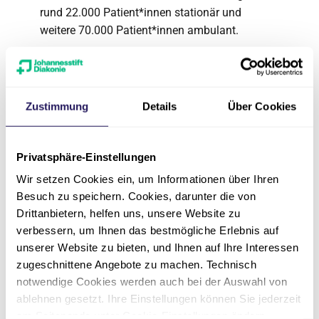
rund 22.000 Patient*innen stationär und
weitere 70.000 Patient*innen ambulant.
Die Behandlungsschwerpunkte liegen in den
Bereichen Altersmedizin, Brustkrebs /
Brustrekonstruktion, Chronische Wunden,
Zustimmung
Details
Über Cookies
Gefäßerkrankungen, Gelenke und künstlicher
Gelenkersatz, Herz, Kinder- und Jugendmedizin,
Kinderchirurgie und –urologie, Krebs, Magen /
Privatsphäre-Einstellungen
Darm, Rücken, Schwangerschaft und Geburt
Wir setzen Cookies ein, um Informationen über Ihren
sowie Sport und Unfälle.
Besuch zu speichern. Cookies, darunter die von
Das Evangelische Waldkrankenhaus Spandau
Drittanbietern, helfen uns, unsere Website zu
verbessern, um Ihnen das bestmögliche Erlebnis auf
betreibt drei Fachschulen: die
Reha-
unserer Website zu bieten, und Ihnen auf Ihre Interessen
Akademie Berlin
für Physiotherapeut*innen,
zugeschnittene Angebote zu machen. Technisch
die
Schule für Ergotherapie
sowie
notwendige Cookies werden auch bei der Auswahl von
gemeinsam mit dem Martin-Luther-
ablehnen gesetzt. Ihre Einstellungen können Sie jederzeit
Krankenhaus die
Gesundheitsfachschule
am Seitenende unter Cookie-Einstellungen ändern.