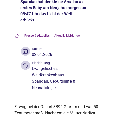
Spandau hat der kleine Arsalan als
erstes Baby am Neujahrsmorgen um
05:47 Uhr das Licht der Welt
erblickt.
›
Presse & Aktuelles
›
Aktuelle Meldungen
Startseite
Datum
02.01.2026
Einrichtung
Evangelisches
Waldkrankenhaus
Spandau
, Geburtshilfe &
Neonatologie
Er wog bei der Geburt 3394 Gramm und war 50
Zentimeter groß. Nachdem die Mutter Nadiya