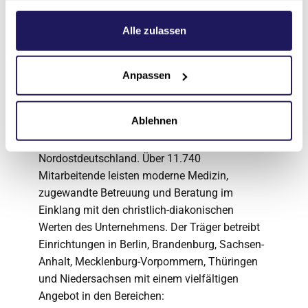
Berlin
. Diese fungieren auch als
Weitere Informationen hierzu finden Sie in unserer
Ausbildungsstätte des Krankenhauses.
Datenschutzerklärung
.
Alle zulassen
Über die Johannesstift
Diakonie
Anpassen
Die Johannesstift Diakonie gAG ist das größte
Ablehnen
konfessionelle Gesundheits- und
Sozialunternehmen in der Region Berlin und
Nordostdeutschland. Über 11.740
Mitarbeitende leisten moderne Medizin,
zugewandte Betreuung und Beratung im
Einklang mit den christlich-diakonischen
Werten des Unternehmens. Der Träger betreibt
Einrichtungen in Berlin, Brandenburg, Sachsen-
Anhalt, Mecklenburg-Vorpommern, Thüringen
und Niedersachsen mit einem vielfältigen
Angebot in den Bereichen: