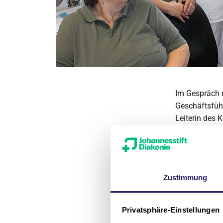
Im Gespräch m
Geschäftsfüh
Leiterin des 
auch wissen, 
mit 35 Mitarb
aufgestellt u
groß ist“, ber
Zustimmung
Schwieriger s
jährlich fünf
Privatsphäre-Einstellungen
Krankenkassen