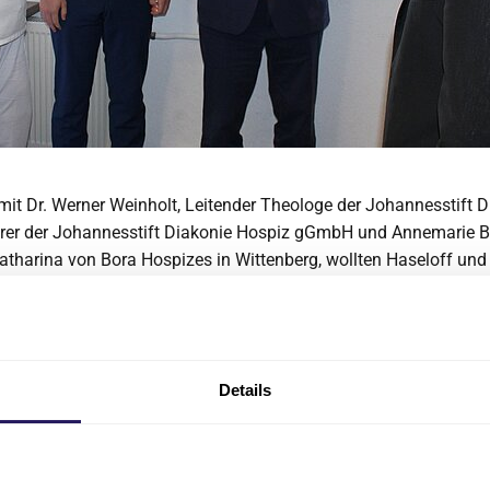
it Dr. Werner Weinholt, Leitender Theologe der Johannesstift 
rer der Johannesstift Diakonie Hospiz gGmbH und Annemarie Bu
Katharina von Bora Hospizes in Wittenberg, wollten Haseloff und
wie es um die Rahmenbedingungen für das Hospiz steht. „Person
eitenden in den Bereichen Pflege, Hauswirtschaft und Verwaltun
nd haben auch keine Probleme, Stellen zu besetzen, da das Inter
ichtet Annemarie Buttinger.
Details
ei die finanzielle Situation – deshalb sei jede Spende wichtig: 
 Prozent unserer Kosten durch Spenden aufbringen, da die Pflege
 nur 95 Prozent übernehmen“, so Dr. Weinholt. In der Bevölker