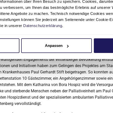
inzwischen aber einen hohen Stellenwert und so könne man sich
nformationen über Ihren Besuch zu speichern. Cookies, darunter 
u verbessern, um Ihnen das bestmögliche Erlebnis auf unserer 
 und größere Spenden freuen.
nittene Angebote zu machen. Technisch notwendige Cookies wer
es verschiedene Möglichkeiten – von der Spendendose über Vera
instellungen können Sie jederzeit am Seitenende unter Cookie-E
estcent-Spende“, fügt Frau Buttinger an. Alle Spendenmöglichkei
Sie in unserer
Datenschutzerklärung
.
auf unserer Website
zu finden.
s Katharina von Bora Hospiz
Anpassen
18 eröffnete Katharina von Bora Hospiz in der Lutherstadt Witt
rwältigenden Engagements der Wittenberger Bevölkerung entst
ionen und Initiativen haben zum Gelingen des Projektes am Sta
 Krankenhauses Paul Gerhardt Stift beigetragen. So konnten au
ettenstation 10 Gästezimmer, ein Angehörigenzimmer sowie ei
tstehen. Mit dem Katharina von Bora Hospiz wird die Versorgun
e und sterbende Menschen neben der Palliativeinheit am Paul Ge
en Hospizdienst und der spezialisierten ambulanten Palliativv
tenberg vervollständigt.