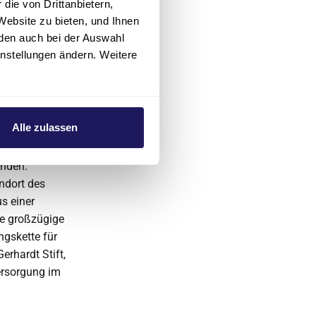
 immer wieder
die von Drittanbietern,
Website zu bieten, und Ihnen
den auch bei der Auswahl
nstaltungen
instellungen ändern. Weitere
ten für das
Alle zulassen
enberg ist
anden.
ndort des
s einer
ne großzügige
gskette für
rhardt Stift,
ersorgung im