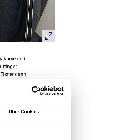
Diakonie und
ttinger,
 Elsner dann
ell sind wir
g sehr gut
esse sehr
Über Cookies
„Wir müssen
- und
ung habe die