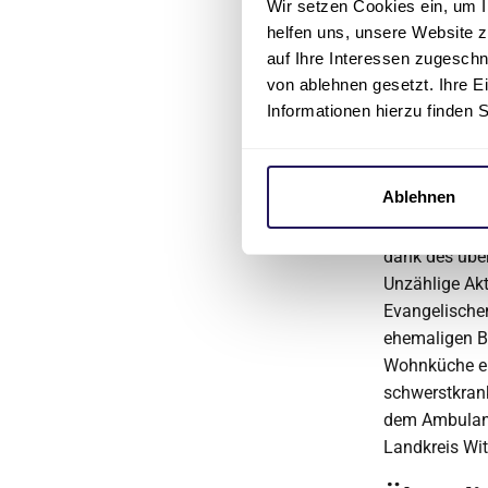
Einrichtung 
Wir setzen Cookies ein, um I
helfen uns, unsere Website z
über kleinere
auf Ihre Interessen zugesch
„Dabei gibt 
von ablehnen gesetzt. Ihre E
bis hin zur R
Informationen hierzu finden 
Hospiz sind
Über da
Ablehnen
Das im Mai 20
dank des übe
Unzählige Akt
Evangelischen
ehemaligen B
Wohnküche en
schwerstkrank
dem Ambulant
Landkreis Wit