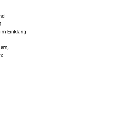
und
0
 im Einklang
t
ern,
n: