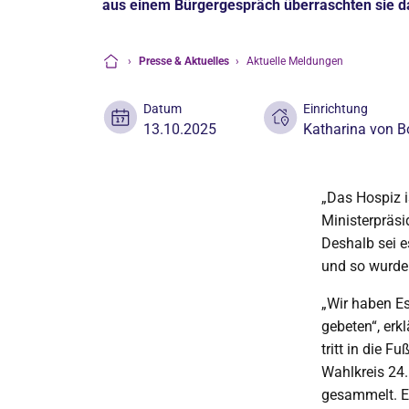
aus einem Bürgergespräch überraschten sie 
›
Presse & Aktuelles
›
Aktuelle Meldungen
Startseite
Datum
Einrichtung
13.10.2025
Katharina von B
„Das Hospiz i
Ministerpräsi
Deshalb sei 
und so wurde
„Wir haben Es
gebeten“, erk
tritt in die 
Wahlkreis 24.
gesammelt. Es