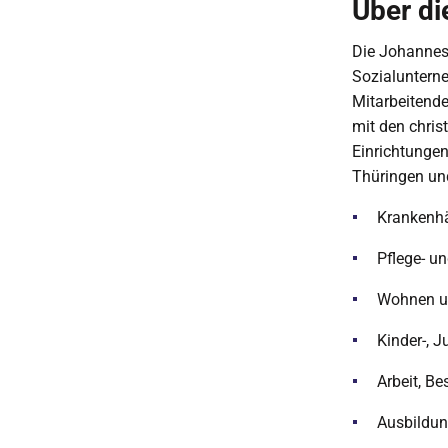
Über di
Die Johanness
Sozialuntern
Mitarbeitend
mit den chris
Einrichtunge
Thüringen und
Krankenhä
Pflege- u
Wohnen un
Kinder-, J
Arbeit, B
Ausbildun