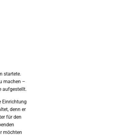
 startete.
 zu machen –
aufgestellt.
 Einrichtung
ltet, denn er
ter für den
Spenden
wir möchten