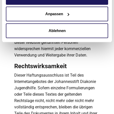
Die Verwendung der Kontaktdaten des
Impressums zur gewerblichen Werbung ist
Anpassen
ausdrücklich nicht erwünscht, es sei denn der
Anbieter hatte zuvor seine schriftliche
Einwilligung erteilt oder es besteht bereits eine
Ablehnen
Geschäftsbeziehung. Der Anbieter und alle auf
dieser Website genannten Personen
widersprechen hiermit jeder kommerziellen
Verwendung und Weitergabe ihrer Daten.
Rechtswirksamkeit
Dieser Haftungsausschluss ist Teil des
Internetangebotes der Johannesstift Diakonie
Jugendhilfe. Sofern einzelne Formulierungen
oder Teile dieses Textes der geltenden
Rechtslage nicht, nicht mehr oder nicht mehr
vollständig entsprechen, bleiben die übrigen
Teile des Dokumentes in ihrem Inhalt und ihrer