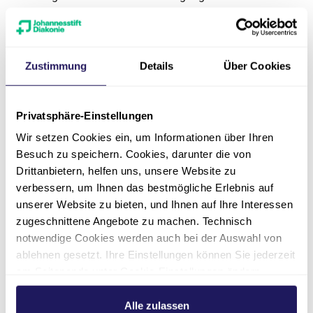
Verwendung von Fotos, Grafiken, Texten,
Videosequenzen oder Texten in anderen
elektronischen oder gedruckten Publikationen
ist ohne ausdrückliche Zustimmung der
Zustimmung
Details
Über Cookies
Johannesstift Diakonie Jugendhilfe nicht
gestattet. Lediglich die Herstellung von Kopien
Privatsphäre-Einstellungen
und Downloads für den persönlichen, privaten
und nicht kommerziellen Gebrauch ist erlaubt.
Wir setzen Cookies ein, um Informationen über Ihren
Besuch zu speichern. Cookies, darunter die von
Datenschutz
Drittanbietern, helfen uns, unsere Website zu
verbessern, um Ihnen das bestmögliche Erlebnis auf
Sofern innerhalb des Internetangebotes die
unserer Website zu bieten, und Ihnen auf Ihre Interessen
Möglichkeit der Eingabe von persönlichen
zugeschnittene Angebote zu machen. Technisch
Daten (E-Mail-Adresse, Namen, Anschriften)
notwendige Cookies werden auch bei der Auswahl von
besteht, erfolgt diese freiwillig. Die
ablehnen gesetzt. Ihre Einstellungen können Sie jederzeit
Johannesstift Diakonie Jugendhilfe erklärt
am Seitenende unter Cookie-Einstellungen ändern.
ausdrücklich, dass sie persönliche Daten nicht
Weitere Informationen hierzu finden Sie in unserer
an Dritte weitergibt.
Datenschutzerklärung
.
Alle zulassen