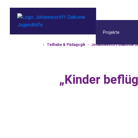
Projekte
›
Teilhabe & Pädagogik
›
Johannesstift Diakonie J
Startseite
„Kinder beflüg