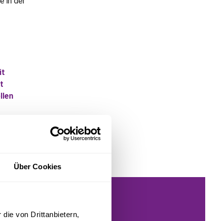
ie in der
it
t
llen
Über Cookies
ung!
die von Drittanbietern,