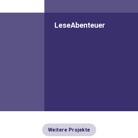
LeseAbenteuer
ulturPiloten der
Dieses Projekt öffnet sozial
inder beflügeln“
benachteiligten Kindern das Tor zur
er ein Jahr lang
spannenden Welt des Lesens und
Berlins Kultur.
der Bücher.
Zum Projekt
Zum Projekt
Weitere Projekte