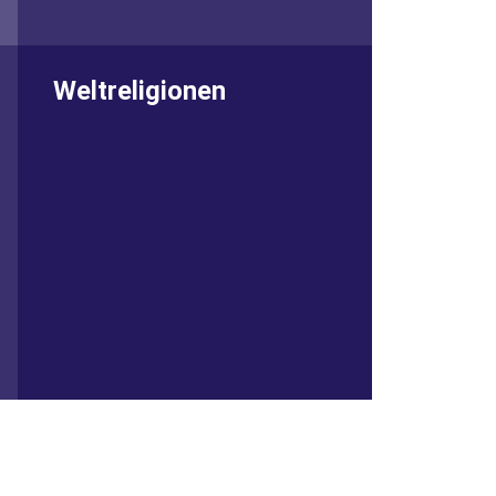
Weltreligionen
Im Projekt „Was uns verbindet –
fünf Weltreligionen in unseren
Berliner Klassenzimmern“ sind Kinder
im Dialog mit Religionsexpert*innen.
Zum Projekt