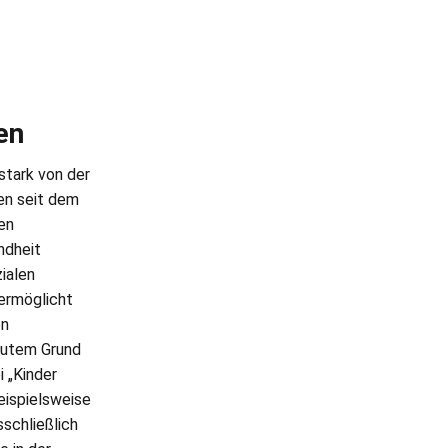
en
stark von der
en seit dem
en
ndheit
ialen
ermöglicht
on
 gutem Grund
i „Kinder
eispielsweise
sschließlich