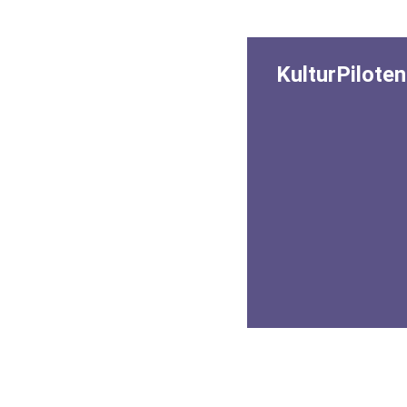
KulturPiloten
Im Projekt K
Kampagne „K
entdecken Kind