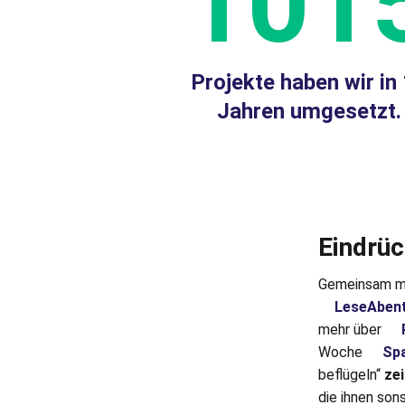
101
Projekte haben wir in
Jahren umgesetzt.
Eindrüc
Gemeinsam mi
LeseAben
mehr über
Woche
Sp
beflügeln“
ze
die ihnen son