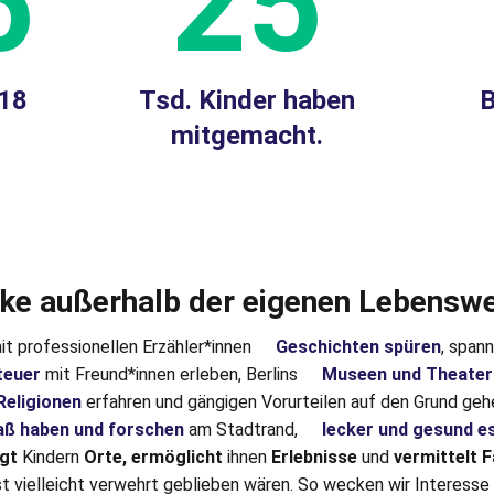
5
25
 18
Tsd. Kinder haben
B
mitgemacht.
ke außerhalb der eigenen Lebenswe
t professionellen Erzähler*innen
Geschichten spüren
, span
teuer
mit Freund*innen erleben, Berlins
Museen und Theater
Religionen
erfahren und gängigen Vorurteilen auf den Grund gehe
aß haben und forschen
am Stadtrand,
lecker und gesund e
igt
Kindern
Orte, ermöglicht
ihnen
Erlebnisse
und
vermittelt 
st vielleicht verwehrt geblieben wären. So wecken wir Interess