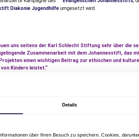
finanzierte Kampagne des
Evangelischen Johannesstifts
, d
tift Diakonie Jugendhilfe
umgesetzt wird.
euen uns seitens der Karl Schlecht Stiftung sehr über die se
 gelingende Zusammenarbeit mit dem Johannesstift, das mi
Projekten einen wichtigen Beitrag zur ethischen und kulture
 von Kindern leistet.“
in Schlecht, Vorstand der Karl Schlecht Stiftung
Details
Spenden Sie jetzt für Bild
nformationen über Ihren Besuch zu speichern. Cookies, darunter 