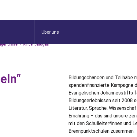
Über uns
ugendhilfe
›
Kinder beflügeln
eln“
Bildungschancen und Teilhabe mi
spendenfinanzierte Kampagne d
Evangelischen Johannesstifts f
Bildungserlebnissen seit 2008 so
Literatur, Sprache, Wissenschaf
Ernährung – das sind unsere zent
mit den Schulleiter*innen und L
Brennpunktschulen zusammen.