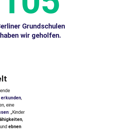
105
erliner Grundschulen
haben wir geholfen.
lt
nende
 erkunden
,
n, eine
ssen
: „Kinder
Fähigkeiten
,
e und
ebnen