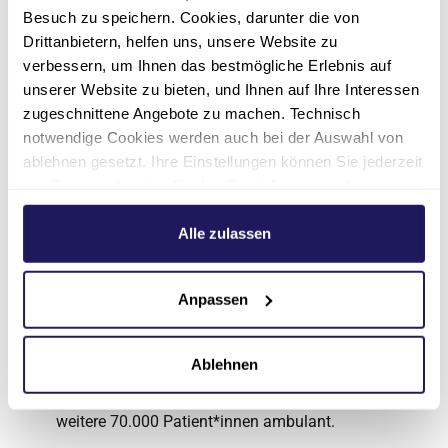
Besuch zu speichern. Cookies, darunter die von
Drittanbietern, helfen uns, unsere Website zu
verbessern, um Ihnen das bestmögliche Erlebnis auf
unserer Website zu bieten, und Ihnen auf Ihre Interessen
Über das Evangelische
zugeschnittene Angebote zu machen. Technisch
Waldkrankenhaus
notwendige Cookies werden auch bei der Auswahl von
ablehnen gesetzt. Ihre Einstellungen können Sie jederzeit
Spandau
am Seitenende unter Cookie-Einstellungen ändern.
Weitere Informationen hierzu finden Sie in unserer
Das Evangelische Waldkrankenhaus Spandau,
Datenschutzerklärung
.
Alle zulassen
ein Unternehmen der Johannesstift Diakonie,
ist Akademisches Lehrkrankenhaus der Charité
– Universitätsmedizin Berlin. Das 1947
Anpassen
gegründete Notfallkrankenhaus umfasst neun
Fachabteilungen, vierzehn medizinische
Ablehnen
Zentren und 518 Betten. Jährlich versorgen wir
rund 22.000 Patient*innen stationär und
weitere 70.000 Patient*innen ambulant.