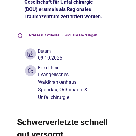
Gesellschaft für Unfallchirurgie
(DGU) erstmals als Regionales
Traumazentrum zertifiziert worden.
›
Presse & Aktuelles
›
Aktuelle Meldungen
Startseite
Datum
09.10.2025
Einrichtung
Evangelisches
Waldkrankenhaus
Spandau
, Orthopädie &
Unfallchirurgie
Schwerverletzte schnell
gut versorgt