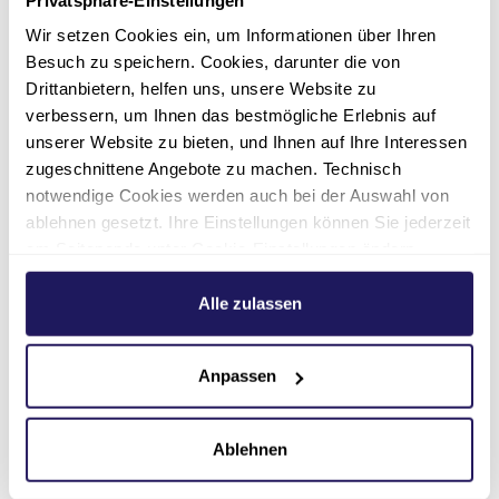
beflügeln“ ist die gemeinsame
Bildungskampagne der Johannesstift Diakonie
Wir setzen Cookies ein, um Informationen über Ihren
und der Stiftung Evangelisches Johannesstift.
Besuch zu speichern. Cookies, darunter die von
Drittanbietern, helfen uns, unsere Website zu
Über die Johannesstift
verbessern, um Ihnen das bestmögliche Erlebnis auf
unserer Website zu bieten, und Ihnen auf Ihre Interessen
Diakonie Jugendhilfe
zugeschnittene Angebote zu machen. Technisch
notwendige Cookies werden auch bei der Auswahl von
Die Johannesstift Diakonie Jugendhilfe
ablehnen gesetzt. Ihre Einstellungen können Sie jederzeit
gGmbH ist eine 100%ige Tochtergesellschaft
am Seitenende unter Cookie-Einstellungen ändern.
der Johannesstift Diakonie gAG mit
Weitere Informationen hierzu finden Sie in unserer
stationären, teilstationären und ambulanten
Datenschutzerklärung
.
Alle zulassen
Angeboten der Hilfen zur Erziehung,
Jugendsuchthilfe, Betreuungsangeboten für
Mütter und ihre Kinder, der
Anpassen
Kindertagesbetreuung, schulbezogener
Sozialarbeit an Grund- und Oberschulen sowie
Ablehnen
Erziehungs- und Familienberatung. Sie
beschäftigt circa 500 Mitarbeitende in Berlin,