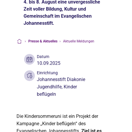
4. bis 8. August eine unvergessliche
Zeit voller Bildung, Kultur und
Gemeinschaft im Evangelischen
Johannesstift.
›
Presse & Aktuelles
›
Aktuelle Meldungen
Startseite
Datum
10.09.2025
Einrichtung
Johannesstift Diakonie
Jugendhilfe
,
Kinder
beflügeln
Die Kindersommeruni ist ein Projekt der
Kampagne „Kinder beflügeln“ des
Evangelischen Johannesstifts.
Ziel ist es
,