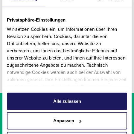
Mehr erfahren
Privatsphäre-Einstellungen
Wir setzen Cookies ein, um Informationen über Ihren
Besuch zu speichern. Cookies, darunter die von
Drittanbietern, helfen uns, unsere Website zu
verbessern, um Ihnen das bestmögliche Erlebnis auf
unserer Website zu bieten, und Ihnen auf Ihre Interessen
zugeschnittene Angebote zu machen. Technisch
Seite teilen
notwendige Cookies werden auch bei der Auswahl von
ablehnen gesetzt. Ihre Einstellungen können Sie jederzeit
am Seitenende unter Cookie-Einstellungen ändern.
Weitere Informationen hierzu finden Sie in unserer
Datenschutzerklärung
.
Alle zulassen
Einrichtungen &
Leistungen finden
Anpassen
Aktuelle
Stellenangebote