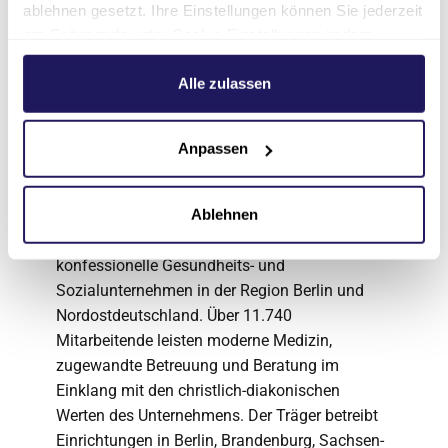
ablehnen gesetzt. Ihre Einstellungen können Sie jederzeit
Das Martin Luther Krankenhaus betreibt
am Seitenende unter Cookie-Einstellungen ändern.
gemeinsam mit dem Evangelischen
Weitere Informationen hierzu finden Sie in unserer
Waldkrankenhaus die Schule für Gesundheits-
Datenschutzerklärung
.
Alle zulassen
und Krankenpflege. Diese fungiert auch als
Ausbildungsstätte des Krankenhauses.
Anpassen
Über die Johannesstift
Diakonie
Ablehnen
Die Johannesstift Diakonie gAG ist das größte
konfessionelle Gesundheits- und
Sozialunternehmen in der Region Berlin und
Nordostdeutschland. Über 11.740
Mitarbeitende leisten moderne Medizin,
zugewandte Betreuung und Beratung im
Einklang mit den christlich-diakonischen
Werten des Unternehmens. Der Träger betreibt
Einrichtungen in Berlin, Brandenburg, Sachsen-