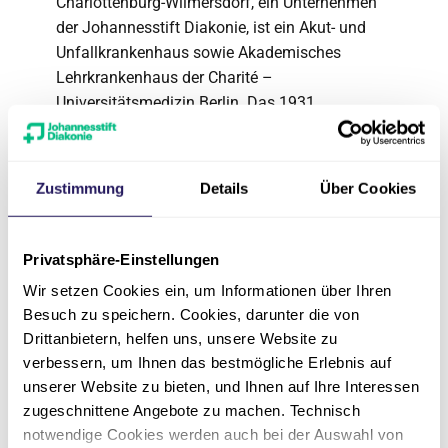
Charlottenburg-Wilmersdorf, ein Unternehmen
der Johannesstift Diakonie, ist ein Akut- und
Unfallkrankenhaus sowie Akademisches
Lehrkrankenhaus der Charité –
Universitätsmedizin Berlin. Das 1931
gegründete Haus verfügt über 260 Betten.
Jährlich werden in den neun Kliniken und
seinen zertifizierten Zentren circa 15.000
Zustimmung
Details
Über Cookies
Patient*innen stationär und 21.000
Patient*innen ambulant versorgt.
Privatsphäre-Einstellungen
Die Behandlungsschwerpunkte liegen in den
Wir setzen Cookies ein, um Informationen über Ihren
Bereichen Brustkrebs / Brustrekonstruktion,
Besuch zu speichern. Cookies, darunter die von
Gynäkologische Krebserkrankungen,
Drittanbietern, helfen uns, unsere Website zu
Chronische Wunden, Diabetes,
verbessern, um Ihnen das bestmögliche Erlebnis auf
Gefäßerkrankungen, Herz, Magen / Darm,
unserer Website zu bieten, und Ihnen auf Ihre Interessen
Gelenke, Rücken, Sport und Unfälle,
zugeschnittene Angebote zu machen. Technisch
Schwangerschaft und Geburt.
notwendige Cookies werden auch bei der Auswahl von