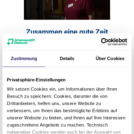
Zusammen eine gute Zeit
Mit Spa
haben
17.03.2020
28.04.2020
Reinigun
Zustimmung
Details
Über Cookies
sation
Reinigung/Service/Sterilisation
Zur Sto
Privatsphäre-Einstellungen
Zur Story
Wir setzen Cookies ein, um Informationen über Ihren
Besuch zu speichern. Cookies, darunter die von
Drittanbietern, helfen uns, unsere Website zu
verbessern, um Ihnen das bestmögliche Erlebnis auf
unserer Website zu bieten, und Ihnen auf Ihre Interessen
zugeschnittene Angebote zu machen. Technisch
Weitere Stories
notwendige Cookies werden auch bei der Auswahl von