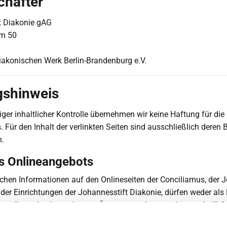
chafter
t Diakonie gAG
m 50
iakonischen Werk Berlin-Brandenburg e.V.
gshinweis
tiger inhaltlicher Kontrolle übernehmen wir keine Haftung für die 
. Für den Inhalt der verlinkten Seiten sind ausschließlich deren B
h.
es Onlineangebots
chen Informationen auf den Onlineseiten der Conciliamus, der J
der Einrichtungen der Johannesstift Diakonie, dürfen weder als 
handlung durch anerkannte Ärzte angesehen werden, noch dürf
ionen eigenständig Diagnosen gestellt, Behandlungen begonnen