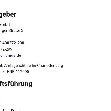
geber
 GmbH
ger Straße 3
0 400372-200
372-299
nciliamus.de
ht: Amtsgericht Berlin-Charlottenburg
mer: HRB 112090
ftsführung
t