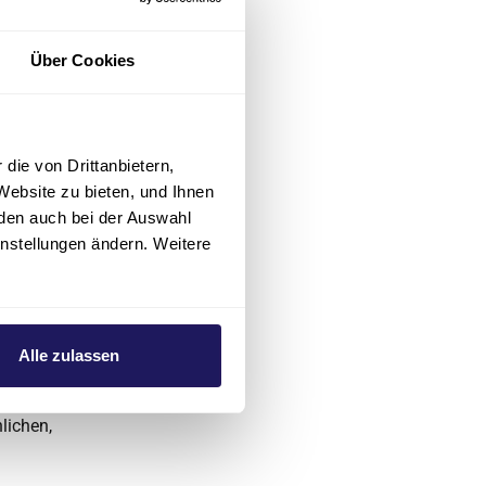
rt, die durch
Über Cookies
en, ist
Anwenders, es
die von Drittanbietern,
Website zu bieten, und Ihnen
 Angebot ohne
den auch bei der Auswahl
instellungen ändern. Weitere
n der
rwendung von
Alle zulassen
en oder
s nicht
lichen,