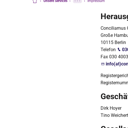
›
Unsere Services
›
···
›
Impressum
Startseite
Heraus
Conciliamus
Große Hambur
10115 Berlin
Telefon
03
Fax 030 400
info(at)co
Registergeric
Registernum
Geschä
Dirk Hoyer
Tino Weicher