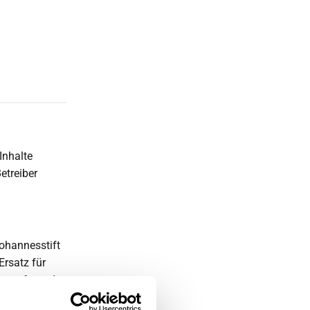
Inhalte
etreiber
ohannesstift
Ersatz für
en aufgrund
 oder