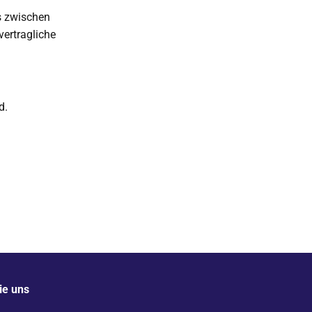
s zwischen
vertragliche
d.
ie uns