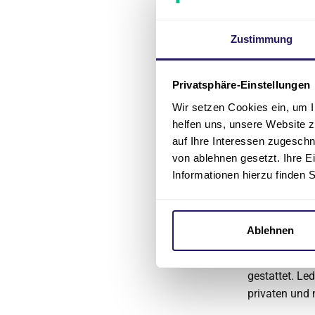
abgesetzt we
Eine Haftung f
Zustimmung
die Nutzung o
ausgeschlosse
Privatsphäre-Einstellungen
sei denn, feh
aufgenomme
Wir setzen Cookies ein, um I
helfen uns, unsere Website z
Conciliamus b
auf Ihre Interessen zugesch
gesonderte A
von ablehnen gesetzt. Ihre E
Informationen hierzu finden 
Urheber-
Das Copyright 
Conciliamus b
Ablehnen
Fotos, Grafik
gedruckten P
gestattet. Le
privaten und 