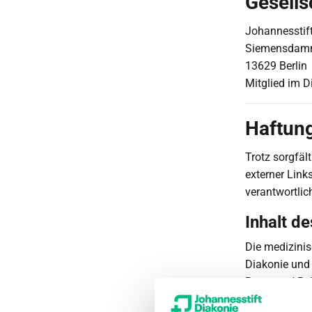
Gesells
Johannesstif
Siemensdam
13629 Berlin
Mitglied im D
Haftun
Trotz sorgfäl
externer Links
verantwortlic
Inhalt d
Die medizinis
Diakonie und 
Beratung/ Be
der Informat