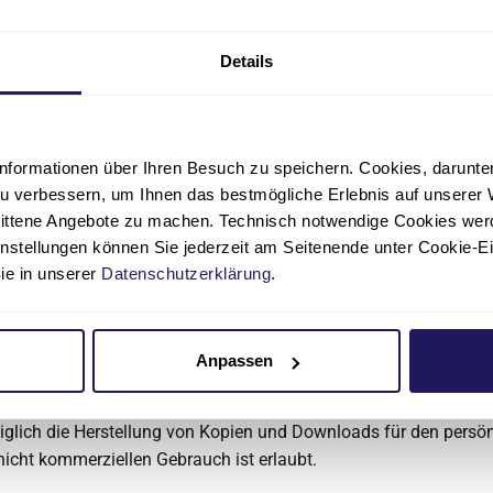
rden.
ür evtl. direkte oder indirekte Schäden materieller oder ideeller A
Details
der Nichtnutzung der dargebotenen Information verursacht wurd
n. Die Nutzung erfolgt ausschließlich auf eigenes Risiko des 
lerhafte Informationen wurden vorsätzlich oder grob fahrlässig
n.
nformationen über Ihren Besuch zu speichern. Cookies, darunter 
u verbessern, um Ihnen das bestmögliche Erlebnis auf unserer 
ehält sich ausdrücklich vor, Teile der Seiten oder das gesamte
nittene Angebote zu machen. Technisch notwendige Cookies wer
nkündigung zu verändern.
instellungen können Sie jederzeit am Seitenende unter Cookie-E
Sie in unserer
Datenschutzerklärung
.
 und Kennzeichenrecht
für veröffentlichte, selbst erstellte Objekte auf den Online-Seite
leibt allein bei der Conciliamus. Eine Vervielfältigung oder Ve
Anpassen
en, Texten, Videosequenzen oder Texten in anderen elektronisch
ublikationen ist ohne ausdrückliche Zustimmung der Conciliamu
diglich die Herstellung von Kopien und Downloads für den persön
nicht kommerziellen Gebrauch ist erlaubt.