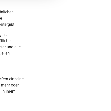
önlichen
ie
eitergibt.
 ist
ftliche
eter und alle
iellen
ofern einzelne
t mehr oder
 in ihrem