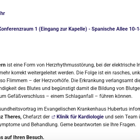
Uhr
onferenzraum 1 (Eingang zur Kapelle) - Spanische Allee 10-1
ern
ist eine Form von Herzrhythmusstörung, bei der elektrische 
ehr korrekt weitergeleitet werden. Die Folge ist ein rasches, unk
so Flimmern – der Herzvorhöfe. Die Erkrankung verlangsamt di
digkeit des Blutes und begünstigt damit die Bildung von Blutger
 zum Gefäßverschluss – einem Schlaganfall – führen können.
sundheitsvortrag im Evangelischen Krankenhaus Hubertus info
nz Theres,
Chefarzt der
Klinik für Kardiologie
und sein Team 
Symptome und Behandlung. Gerne beantworten sie Ihre Fragen.
ns auf Ihren Besuch.