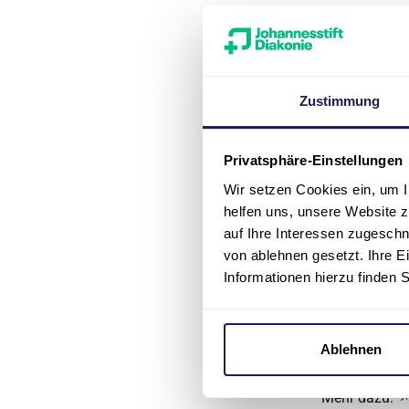
Anmel
Die Teilnahme
wir um vorhe
Zustimmung
81008-500
.
Über di
Privatsphäre-Einstellungen
Wir setzen Cookies ein, um I
Ein Team hoch
helfen uns, unsere Website z
Patient*innen
auf Ihre Interessen zugesch
OP-Bereiche s
von ablehnen gesetzt. Ihre E
auch in Notfä
Informationen hierzu finden 
befinden sic
Evangelische
Charlottenbur
Ablehnen
Versorgung.
Mehr dazu: