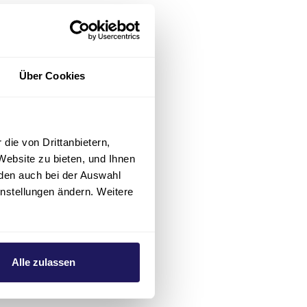
nden bitten
 unter
030
Über Cookies
konie
die von Drittanbietern,
elt
Website zu bieten, und Ihnen
intechnik und
den auch bei der Auswahl
en sichern
instellungen ändern. Weitere
rei Standorte
f, am
aus in
kt-
Alle zulassen