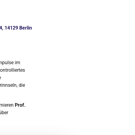
4, 14129 Berlin
Impulse im
ontrolliertes
e
innseln, die
rmieren
Prof.
über