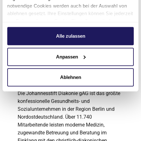
Evangelischen Krankenhaus Hubertus gehört
notwendige Cookies werden auch bei der Auswahl von
das dreifach zertifizierte Gefäßzentrum Berlin-
ablehnen gesetzt. Ihre Einstellungen können Sie jederzeit
am Seitenende unter Cookie-Einstellungen ändern.
Brandenburg. Weitere
Weitere Informationen hierzu finden Sie in unserer
Behandlungsschwerpunkte sind die
Datenschutzerklärung
.
Alle zulassen
Altersmedizin, die Innere Medizin inklusive
Kardiologie sowie Erkrankungen und
Verletzungen des Bewegungsapparats.
Anpassen
Über die Johannesstift
Ablehnen
Diakonie
Die Johannesstift Diakonie gAG ist das größte
konfessionelle Gesundheits- und
Sozialunternehmen in der Region Berlin und
Nordostdeutschland. Über 11.740
Mitarbeitende leisten moderne Medizin,
zugewandte Betreuung und Beratung im
Einklang mit den christlich-diakonischen