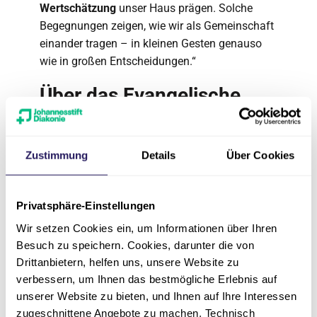
Wertschätzung
unser Haus prägen. Solche
Begegnungen zeigen, wie wir als Gemeinschaft
einander tragen – in kleinen Gesten genauso
wie in großen Entscheidungen.“
Über das Evangelische
Krankenhaus Hubertus
Das Evangelische Krankenhaus Hubertus in
Zustimmung
Details
Über Cookies
Berlin-Zehlendorf, ein Unternehmen der
Johannesstift Diakonie, ist Akademisches
Lehrkrankenhaus der Charité –
Privatsphäre-Einstellungen
Universitätsmedizin Berlin und Mitgliedshaus
Wir setzen Cookies ein, um Informationen über Ihren
der Wannsee-Schule für Gesundheitsberufe. In
Besuch zu speichern. Cookies, darunter die von
dem 1931 gegründeten Krankenhaus der
Drittanbietern, helfen uns, unsere Website zu
Grund- und Regelversorgung mit 200 Betten
verbessern, um Ihnen das bestmögliche Erlebnis auf
werden jährlich etwa 6.500 Patienten stationär
unserer Website zu bieten, und Ihnen auf Ihre Interessen
und 13.000 Patienten ambulant versorgt. Zum
zugeschnittene Angebote zu machen. Technisch