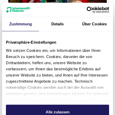
Zustimmung
Details
Über Cookies
Ausblick
Privatsphäre-Einstellungen
Wir setzen Cookies ein, um Informationen über Ihren
„Der Austausch zwischen Spitzen-Medizin und
Besuch zu speichern. Cookies, darunter die von
Spitzen-Gastronomie zeigt uns, wie wertvoll es
Drittanbietern, helfen uns, unsere Website zu
ist, voneinander zu lernen. Dieses Miteinander
verbessern, um Ihnen das bestmögliche Erlebnis auf
wollen wir auch künftig – mit anderen
unserer Website zu bieten, und Ihnen auf Ihre Interessen
Branchen – fortführen:
mit Blick auf eine noch
zugeschnittene Angebote zu machen. Technisch
stärkere interkulturelle und
notwendige Cookies werden auch bei der Auswahl von
interprofessionelle Zusammenarbeit
“, betonte
ablehnen gesetzt. Ihre Einstellungen können Sie jederzeit
Geschäftsführer Michael Schmidt zum
am Seitenende unter Cookie-Einstellungen ändern.
Abschluss.
Weitere Informationen hierzu finden Sie in unserer
Datenschutzerklärung
.
Alle zulassen