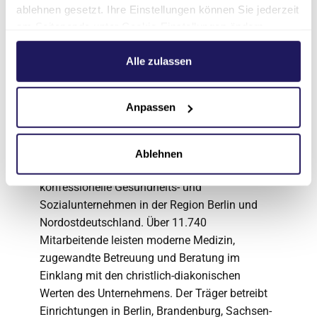
Brandenburg. Weitere
ablehnen gesetzt. Ihre Einstellungen können Sie jederzeit
Behandlungsschwerpunkte sind die
am Seitenende unter Cookie-Einstellungen ändern.
Altersmedizin, die Innere Medizin inklusive
Weitere Informationen hierzu finden Sie in unserer
Kardiologie sowie Erkrankungen und
Datenschutzerklärung
.
Alle zulassen
Verletzungen des Bewegungsapparats.
Über die Johannesstift
Anpassen
Diakonie
Ablehnen
Die Johannesstift Diakonie gAG ist das größte
konfessionelle Gesundheits- und
Sozialunternehmen in der Region Berlin und
Nordostdeutschland. Über 11.740
Mitarbeitende leisten moderne Medizin,
zugewandte Betreuung und Beratung im
Einklang mit den christlich-diakonischen
Werten des Unternehmens. Der Träger betreibt
Einrichtungen in Berlin, Brandenburg, Sachsen-