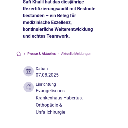
Safi Khalil hat das diesjährige
Rezertifizierungsaudit mit Bestnote
bestanden – ein Beleg für
medizinische Exzellenz,
kontinuierliche Weiterentwicklung
und echtes Teamwork.
›
Presse & Aktuelles
›
Aktuelle Meldungen
Startseite
Datum
07.08.2025
Einrichtung
Evangelisches
Krankenhaus Hubertus
,
Orthopädie &
Unfallchirurgie