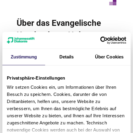
Über das Evangelische
Krankenhaus Hubertus
Das Evangelische Krankenhaus Hubertus in
Berlin-Zehlendorf, ein Unternehmen der
Zustimmung
Details
Über Cookies
Johannesstift Diakonie, ist Akademisches
Lehrkrankenhaus der Charité –
Universitätsmedizin Berlin und Mitgliedshaus
Privatsphäre-Einstellungen
der Wannsee-Schule für Gesundheitsberufe. In
Wir setzen Cookies ein, um Informationen über Ihren
dem 1931 gegründeten Krankenhaus der
Besuch zu speichern. Cookies, darunter die von
Grund- und Regelversorgung mit 200 Betten
Drittanbietern, helfen uns, unsere Website zu
werden jährlich etwa 6.500 Patienten stationär
verbessern, um Ihnen das bestmögliche Erlebnis auf
und 13.000 Patienten ambulant versorgt. Zum
unserer Website zu bieten, und Ihnen auf Ihre Interessen
Evangelischen Krankenhaus Hubertus gehört
zugeschnittene Angebote zu machen. Technisch
das dreifach zertifizierte Gefäßzentrum Berlin-
notwendige Cookies werden auch bei der Auswahl von