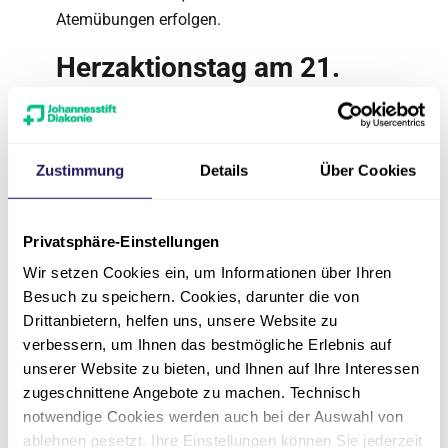
Atemübungen erfolgen.
Herzaktionstag am 21.
August
Am Donnerstag, dem 21. August 2025, findet
Zustimmung
Details
Über Cookies
ein Herzaktionstag am Evangelischen
Krankenhaus Paul Gerhardt Stift statt. Dazu
wird im Außengelände ein signalroter Infobus
Privatsphäre-Einstellungen
stehen, in dem zu den Themen Diabetes und
Wir setzen Cookies ein, um Informationen über Ihren
Herz-Kreislauf- und Nierenerkrankungen
Besuch zu speichern. Cookies, darunter die von
aufgeklärt wird.
Drittanbietern, helfen uns, unsere Website zu
Ärzt*innen und Pflegefachkräfte sowie weitere
verbessern, um Ihnen das bestmögliche Erlebnis auf
Mitarbeitende aus dem Paul Gerhardt Stift
unserer Website zu bieten, und Ihnen auf Ihre Interessen
sowie aus dem Evangelischen Herzzentrum
zugeschnittene Angebote zu machen. Technisch
Coswig informieren umfassend, führen
notwendige Cookies werden auch bei der Auswahl von
verschiedene Messungen – z. B. Blutdruck –
ablehnen gesetzt. Ihre Einstellungen können Sie jederzeit