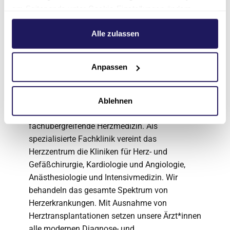
durch. Außerdem sind Risikotests und
am Seitenende unter Cookie-Einstellungen ändern.
Weitere Informationen hierzu finden Sie in unserer
Beratungen möglich.
Datenschutzerklärung
.
Alle zulassen
Über das Evangelische
Herzzentrum Coswig
Anpassen
Das Evangelische Herzzentrum Coswig ist ein
interdisziplinäres Zentrum für kardiovaskuläre
Ablehnen
Medizin und steht für moderne sowie
fachübergreifende Herzmedizin. Als
spezialisierte Fachklinik vereint das
Herzzentrum die Kliniken für Herz- und
Gefäßchirurgie, Kardiologie und Angiologie,
Anästhesiologie und Intensivmedizin. Wir
behandeln das gesamte Spektrum von
Herzerkrankungen. Mit Ausnahme von
Herztransplantationen setzen unsere Ärzt*innen
alle modernen Diagnose- und