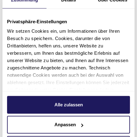
Pflege & Wohnen Johannastift
Mihaela Cinca | Einrichtungsleitung
Privatsphäre-Einstellungen
Sotzmannstraße 3
Wir setzen Cookies ein, um Informationen über Ihren
13581 Berlin
Besuch zu speichern. Cookies, darunter die von
bewerbung@jsd.de
Drittanbietern, helfen uns, unsere Website zu
verbessern, um Ihnen das bestmögliche Erlebnis auf
unserer Website zu bieten, und Ihnen auf Ihre Interessen
zugeschnittene Angebote zu machen. Technisch
Für Fragen
notwendige Cookies werden auch bei der Auswahl von
ablehnen gesetzt. Ihre Einstellungen können Sie jederzeit
am Seitenende unter Cookie-Einstellungen ändern.
Weitere Informationen hierzu finden Sie in unserer
Datenschutzerklärung
.
Alle zulassen
Pflegedienstleitung
Lars Metzner
Anpassen
Pflege & Wohnen Johannastift