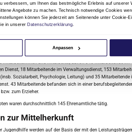
u verbessern, um Ihnen das bestmögliche Erlebnis auf unserer 
ür das Vorjahr erstellt.
nittene Angebote zu machen. Technisch notwendige Cookies wer
Tätigkeitsbericht kann
hier
abgerufen werden. Der aktuelle Lag
instellungen können Sie jederzeit am Seitenende unter Cookie-E
bar.
Sie in unserer
Datenschutzerklärung
.
lstruktur
stift Diakonie Jugendhilfe gGmbH beschäftigte am 31.12.2022 
Anpassen
 Freiwilligendienstleistende, FSJler, Honorarkräfte und Auszubi
 Mitarbeiterinnen und Mitarbeiter, davon 340 Mitarbeitende im
 Dienst, 18 Mitarbeitende im Verwaltungsdienst, 153 Mitarbei
(insb. Sozialarbeit, Psychologie, Leitung) und 35 Mitarbeitende
enst. 43 Mitarbeitende befanden sich in einer berufsbegleitend
n bzw. zum Erzieher.
ten waren durchschnittlich 145 Ehrenamtliche tätig.
 zur Mittelherkunft
er Jugendhilfe werden auf der Basis der mit den Leistungsträger