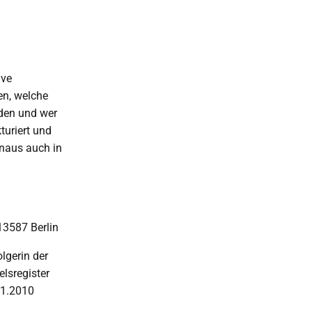
ive
en, welche
rden und wer
turiert und
inaus auch in
13587 Berlin
lgerin der
lsregister
01.2010