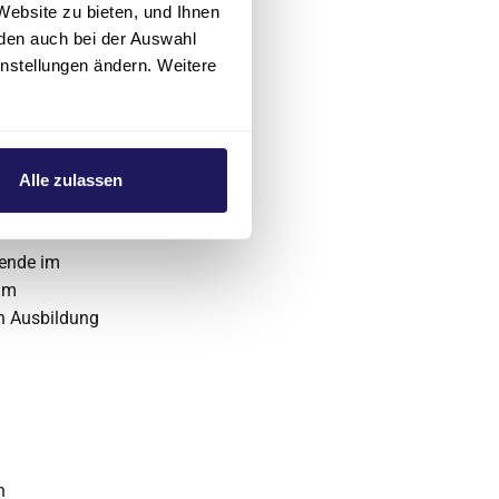
Website zu bieten, und Ihnen
den auch bei der Auswahl
ebericht ist
instellungen ändern. Weitere
- ohne
Alle zulassen
ldende – 511
tende im
 im
en Ausbildung
n