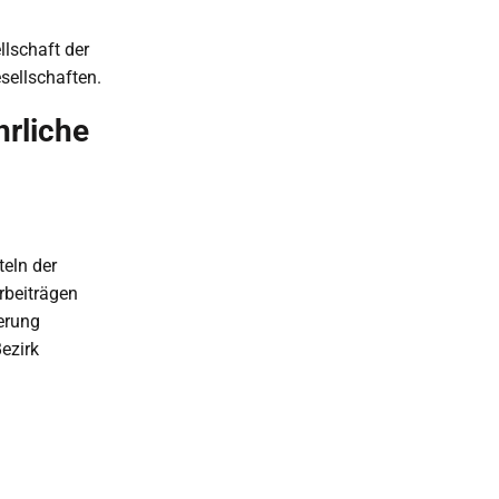
lschaft der
sellschaften.
hrliche
teln der
rbeiträgen
erung
ezirk