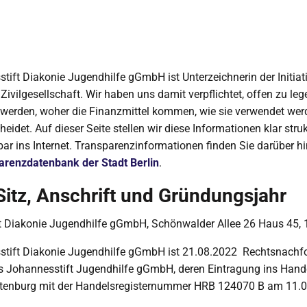
tift Diakonie Jugendhilfe gGmbH ist Unterzeichnerin der Initiat
Zivilgesellschaft. Wir haben uns damit verpflichtet, offen zu leg
t werden, woher die Finanzmittel kommen, wie sie verwendet we
eidet. Auf dieser Seite stellen wir diese Informationen klar struk
dbar ins Internet. Transparenzinformationen finden Sie darüber h
arenzdatenbank der Stadt Berlin
.
itz, Anschrift und Gründungsjahr
t Diakonie Jugendhilfe gGmbH, Schönwalder Allee 26 Haus 45, 
stift Diakonie Jugendhilfe gGmbH ist 21.08.2022 Rechtsnachfo
s Johannesstift Jugendhilfe gGmbH, deren Eintragung ins Hande
ottenburg mit der Handelsregisternummer HRB 124070 B am 11.