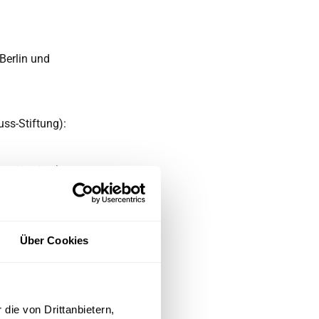
 Berlin und
ss-Stiftung):
, Konfetti):
Über Cookies
nd
die von Drittanbietern,
rsten Quartal