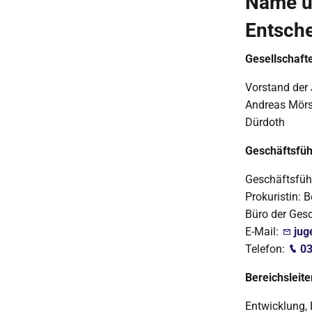
Name u
Entsch
Gesellschaft
Vorstand der
Andreas Mörsb
Dürdoth
Geschäftsfü
Geschäftsfüh
Prokuristin: 
Büro der Gesc
E-Mail:
jug
Telefon:
03
Bereichsleite
Entwicklung, 