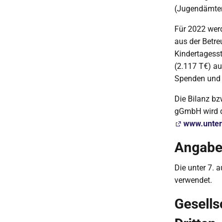
(Jugendämtern
Für 2022 wer
aus der Betre
Kindertagesst
(2.117 T€) a
Spenden und 
Die Bilanz bz
gGmbH wird du
www.unter
Angabe
Die unter 7. 
verwendet.
Gesells