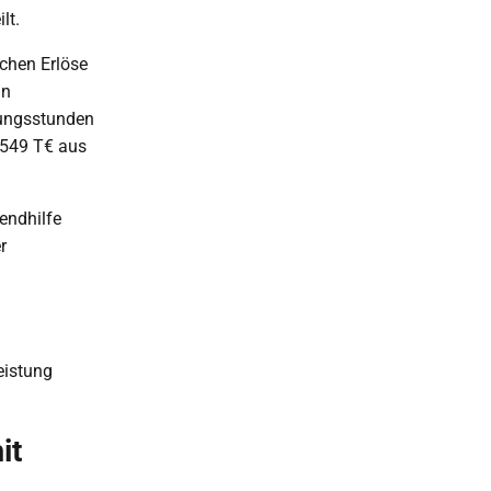
lt.
chen Erlöse
in
tungsstunden
 549 T€ aus
endhilfe
r
eistung
it