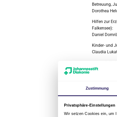
Betreuung, Ju
Dorothea Hel
Hilfen zur Erz
Falkensee):
Daniel Domrö
Kinder- und J
Claudia Lukat
Jugendhilfe 
Norbert Schrö
Beratungsstel
Burkhard Mois
Zustimmung
Tätigke
Privatsphäre-Einstellungen
Der Geschäfts
Wir setzen Cookies ein, um I
wirtschaftlic