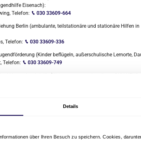
gendhilfe Eisenach):
wing, Telefon:
030 33609-664
iehung Berlin (ambulante, teilstationäre und stationäre Hilfen in
s, Telefon:
030 33609-336
ugendförderung (Kinder beflügeln, außerschulische Lernorte, Dau
, Telefon:
030 33609-749
Nord/Jugendsuchthilfe (Wohngruppen im Landkreis OHV, NEUStart
der, Telefon:
033087 537-10
len (Spandau, Falkensee, Nauen, Begleitprojekte):
ich, Telefon:
030 33614-29
Details
itsbericht
bericht in Form eines Lageberichts beschreibt die inhaltliche u
nformationen über Ihren Besuch zu speichern. Cookies, darunter 
he Entwicklung der Gesellschaft. Der Lagebericht wir jeweils im e