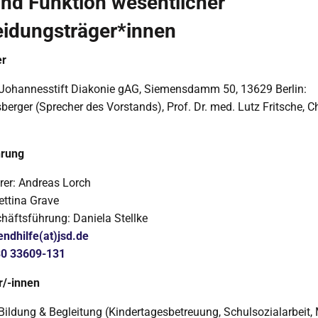
nd Funktion wesentlicher
eidungsträger*innen
er
 Johannesstift Diakonie gAG, Siemensdamm 50, 13629 Berlin:
erger (Sprecher des Vorstands), Prof. Dr. med. Lutz Fritsche, C
hrung
rer: Andreas Lorch
Bettina Grave
häftsführung: Daniela Stellke
endhilfe(at)jsd.de
0 33609-131
r/-innen
Bildung & Begleitung (Kindertagesbetreuung, Schulsozialarbeit, 