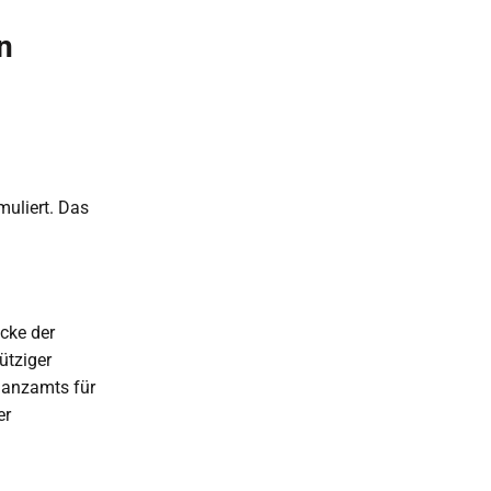
n
muliert. Das
cke der
ütziger
nanzamts für
er