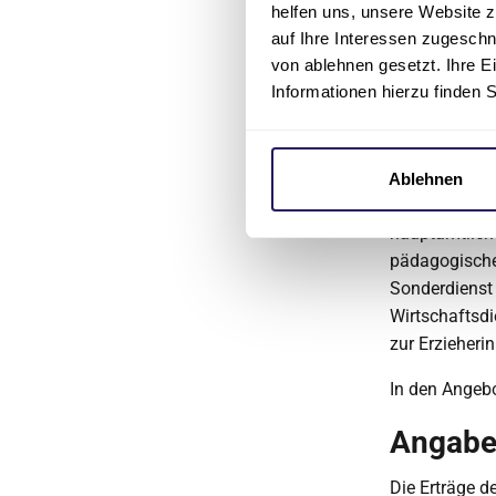
helfen uns, unsere Website z
eines Jahres f
auf Ihre Interessen zugesch
Der aktuelle 
von ablehnen gesetzt. Ihre E
hier
verfüg
Informationen hierzu finden 
Persona
Die Johannes
Ablehnen
Praktikanten,
hauptamtliche
pädagogischen
Sonderdienst 
Wirtschaftsdi
zur Erzieheri
In den Angebo
Angaben
Die Erträge d