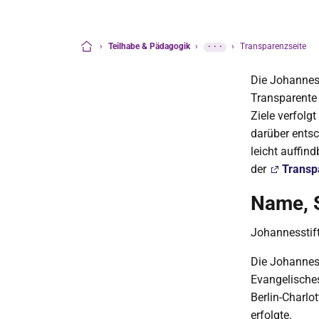
›
Teilhabe & Pädagogik
›
···
›
Transparenzseite
Startseite
Die Johanness
Transparente 
Ziele verfolg
darüber entsch
leicht auffin
der
Transp
Name, S
Johannesstif
Die Johannes
Evangelische
Berlin-Charl
erfolgte.