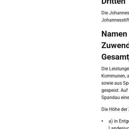
Dritten
Die Johanness
Johannesstift
Namen v
Zuwend
Gesamt
Die Leistunge
Kommunen, als
sowie aus Sp
gespeist. Auf
Spandau eine
Die Höhe de
a) in Ent
Landesju