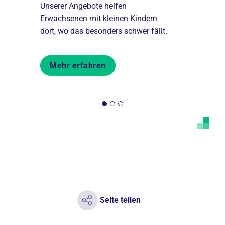
nd
Unserer Angebote helfen
Nachhaltig, 
 bei uns
Erwachsenen mit kleinen Kindern
bieten fina
n und
dort, wo das besonders schwer fällt.
Sinn, Platz
flexibler Ar
Mehr erfahren
Mehr er
Seite teilen