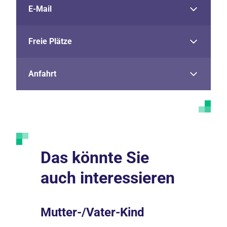
E-Mail
Freie Plätze
Anfahrt
Das könnte Sie
auch interessieren
ung
Mutter-/Vater-Kind
Darum 