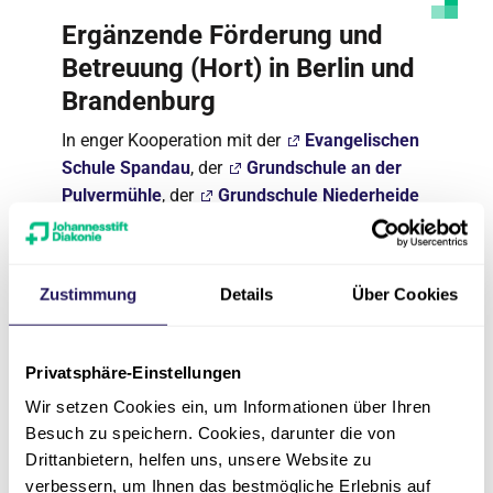
Ergänzende Förderung und
Betreuung (Hort) in Berlin und
Brandenburg
In enger Kooperation mit der
Evangelischen
Schule Spandau
, der
Grundschule an der
Pulvermühle
, der
Grundschule Niederheide
in Hohen Neuendorf, der
Grundschule am
Gartenfeld
sowie der
Fanny-Hensel-
und der
Clara-Grunwald-Grundschule
betreuen wir
Zustimmung
Details
Über Cookies
die Schüler*innen dieser Schulen im Rahmen
der ergänzenden Förderung und Betreuung
(Hort).
Privatsphäre-Einstellungen
In unseren Einrichtungen können sich die
Wir setzen Cookies ein, um Informationen über Ihren
Grundschüler*innen draußen und drinnen
Besuch zu speichern. Cookies, darunter die von
Drittanbietern, helfen uns, unsere Website zu
entfalten, kreativ sein und sich bewegen,
verbessern, um Ihnen das bestmögliche Erlebnis auf
verschiedenen Interessen nachgehen oder neue