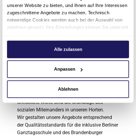
unserer Website zu bieten, und Ihnen auf Ihre Interessen
Themengebiete kennenlernen. So unterstützen
zugeschnittene Angebote zu machen. Technisch
wir die Eltern und fördern die Kinder u.a. dabei,
notwendige Cookies werden auch bei der Auswahl von
sich selbst entsprechend ihrer Stärken und
ablehnen gesetzt. Ihre Einstellungen können Sie jederzeit
Kompetenzen weiterzuentwickeln.
am Seitenende unter Cookie-Einstellungen ändern.
Unsere Angebote orientieren sich an den
Weitere Informationen hierzu finden Sie in unserer
individuellen Bedürfnissen der Kinder. Auch
Datenschutzerklärung
.
Alle zulassen
Partizipation und Demokratieförderung werden
bei uns groß geschrieben. Inklusion bedeutet
Anpassen
für uns, dass alle Kinder mit und durch unsere
Angebote in die Lage versetzt werden, heute
und zukünftig selbstständig, sozial und
Ablehnen
erfolgreich leben und handeln zu können.
Christliche Werte sind die Grundlage des
sozialen Miteinanders in unseren Horten.
Wir gestalten unsere Angebote entsprechend
der Qualitätsstandards für die inklusive Berliner
Ganztagsschule und des Brandenburger