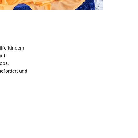
lfe Kindern
auf
ops,
gefördert und