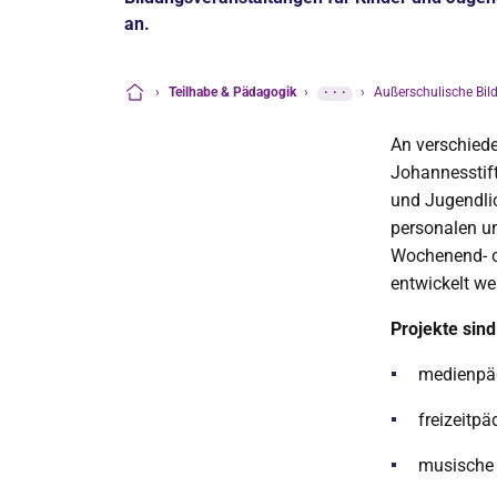
an.
›
Teilhabe & Pädagogik
›
···
›
Außerschulische Bil
Startseite
An verschied
Johannesstift
und Jugendli
personalen u
Wochenend- od
entwickelt we
Projekte sin
medienpä
freizeitp
musische 