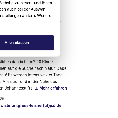
Website zu bieten, und Ihnen
ne satt.
Mehr erfahren
den auch bei der Auswahl
li 2026
instellungen ändern. Weitere
stefan.gross-leisner(at)jsd.de
Alle zulassen
Gibt es das bei uns? 20 Kinder
nen auf die Suche nach Natur. Dabei
neu! Es werden intensive vier Tage
. Alles auf und in der Nähe des
en Johannesstifts.
Mehr erfahren
026
stefan.gross-leisner(at)jsd.de