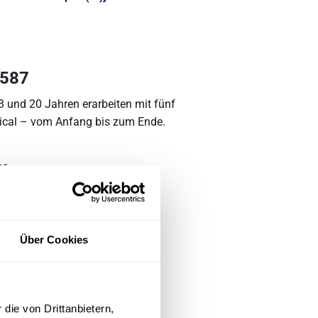
3587
 und 20 Jahren erarbeiten mit fünf
sical – vom Anfang bis zum Ende.
26
silvia.kempert(at)jsd.de
Über Cookies
0
rshomogenen Gruppen auf dem
die von Drittanbietern,
n Johannesstifts eine Woche