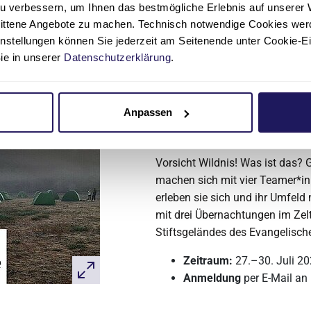
u verbessern, um Ihnen das bestmögliche Erlebnis auf unserer 
Bildung, Gemeinschaft und Son
nittene Angebote zu machen. Technisch notwendige Cookies wer
Zeitraum:
13. Juli–17. Ju
instellungen können Sie jederzeit am Seitenende unter Cookie-E
Anmeldung
per E-Mail an
Sie in unserer
Datenschutzerklärung
.
Anpassen
Kinderwildnisuni
Vorsicht Wildnis! Was ist das? 
machen sich mit vier Teamer*in
erleben sie sich und ihr Umfeld 
mit drei Übernachtungen im Zelt
Stiftsgeländes des Evangelisch
Zeitraum:
27.–30. Juli 2
Anmeldung
per E-Mail an