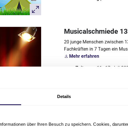
Musicalschmiede 1
20 junge Menschen zwischen 13
Fachkräften in 7 Tagen ein Mu
Mehr erfahren
Zeitraum:
11.
17. Juli 20
–
Anmeldung
per E-Mail an
Details
Kindersommeruni 3
30 Kinder erleben in drei alte
nformationen über Ihren Besuch zu speichern. Cookies, darunter 
Stiftsgelände des Evangelische