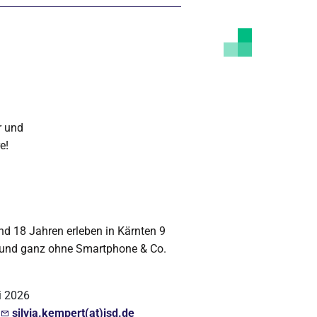
r und
e!
d 18 Jahren erleben in Kärnten 9
r und ganz ohne Smartphone & Co.
i 2026
silvia.kempert(at)jsd.de