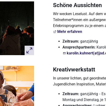
Schöne Aussichten
Wir wecken Leselust. Auf dem we
Teilnehmer*innen ein außergew
Erlebnisprogramm zu je einem a
Mehr erfahren
Zeitraum:
ganzjährig
Ansprechpartnerin:
Karol
karolin.kuhnert(at)jsd
Kreativwerkstatt
In unserer lichten, gut geordnet
Jugendlichen Inspiration, Mate
Zeitraum:
ganzjährig
Es 
–
Montag und Dienstag, je 
Ansprechpartner:
Ludger