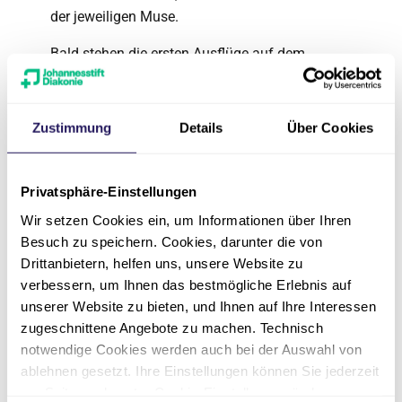
der jeweiligen Muse.
Bald stehen die ersten Ausflüge auf dem
Programm. Die diesjährigen Staffeln haben das
Motto “Heimat Berlin”. Dabei steht die Frage im
Mittelpunkt, wie stark sich die jungen
Zustimmung
Details
Über Cookies
Kulturpilot*innen in Berlin verwurzelt fühlen und
auf welche Weise die Stadt noch mehr zu ihrer
Heimat werden kann.
Privatsphäre-Einstellungen
Wir setzen Cookies ein, um Informationen über Ihren
In spannenden außerschulischen Umgebungen
Besuch zu speichern. Cookies, darunter die von
außerhalb ihrer gewohnten Kieze lernen die
Drittanbietern, helfen uns, unsere Website zu
Kinder zum Beispiel Künstler*innen,
verbessern, um Ihnen das bestmögliche Erlebnis auf
Ingenieur*innen oder Wissenschaftler*innen
unserer Website zu bieten, und Ihnen auf Ihre Interessen
kennen. Dabei wird der kindliche Forscherdrang
zugeschnittene Angebote zu machen. Technisch
geweckt und Bildung passiert wie von selbst.
notwendige Cookies werden auch bei der Auswahl von
Die erwachsene Kulturpilotin Susanne von der
ablehnen gesetzt. Ihre Einstellungen können Sie jederzeit
Osten-Sacken findet zudem: “Auch wir
am Seitenende unter Cookie-Einstellungen ändern.