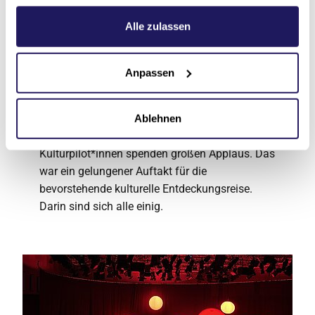
erwachsenen Begleiter können sehr viel von den
Weitere Informationen hierzu finden Sie in unserer
Kindern lernen – vor allem, wie
Datenschutzerklärung
.
Alle zulassen
unvoreingenommen sie an uns und die Projekte
herangehen."
Anpassen
Am Ende der Eröffnungsveranstaltung
verkündet Stefan Groß-Leisner, Projektmanager
von “Kinder beflügeln” feierlich: “Die 16.
Ablehnen
Kulturpilotenstaffel ist hiermit eröffnet!” Die
Kulturpilot*innen spenden großen Applaus. Das
war ein gelungener Auftakt für die
bevorstehende kulturelle Entdeckungsreise.
Darin sind sich alle einig.