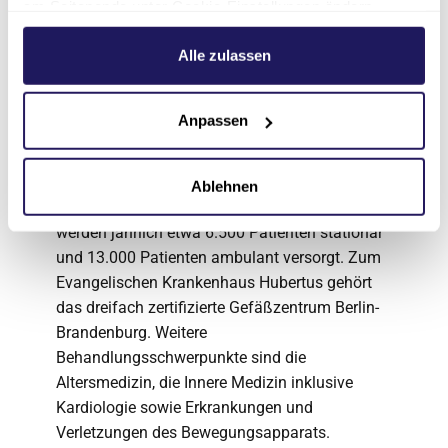
am Seitenende unter Cookie-Einstellungen ändern.
Weitere Informationen hierzu finden Sie in unserer
Das Evangelische Krankenhaus Hubertus in
Datenschutzerklärung
.
Alle zulassen
Berlin-Zehlendorf, ein Unternehmen der
Johannesstift Diakonie, ist Akademisches
Lehrkrankenhaus der Charité –
Anpassen
Universitätsmedizin Berlin und Mitgliedshaus
der Wannsee-Schule für Gesundheitsberufe. In
dem 1931 gegründeten Krankenhaus der
Ablehnen
Grund- und Regelversorgung mit 200 Betten
werden jährlich etwa 6.500 Patienten stationär
und 13.000 Patienten ambulant versorgt. Zum
Evangelischen Krankenhaus Hubertus gehört
das dreifach zertifizierte Gefäßzentrum Berlin-
Brandenburg. Weitere
Behandlungsschwerpunkte sind die
Altersmedizin, die Innere Medizin inklusive
Kardiologie sowie Erkrankungen und
Verletzungen des Bewegungsapparats.