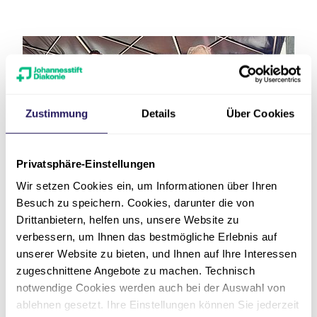
Zustimmung
Details
Über Cookies
Privatsphäre-Einstellungen
Wir setzen Cookies ein, um Informationen über Ihren
Von links: Pianist Elias Corrinth, Chefarzt Prof.
Besuch zu speichern. Cookies, darunter die von
Dr. med. Ernst Weigang, Sopranistin Gabriela
Drittanbietern, helfen uns, unsere Website zu
Scherer, Bariton Michael Volle
verbessern, um Ihnen das bestmögliche Erlebnis auf
unserer Website zu bieten, und Ihnen auf Ihre Interessen
zugeschnittene Angebote zu machen. Technisch
Über das Evangelische
notwendige Cookies werden auch bei der Auswahl von
ablehnen gesetzt. Ihre Einstellungen können Sie jederzeit
Krankenhaus Hubertus