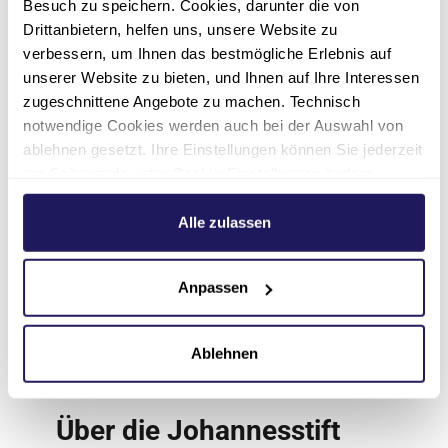
Besuch zu speichern. Cookies, darunter die von
Das Evangelische Herzzentrum Coswig ist ein
Drittanbietern, helfen uns, unsere Website zu
interdisziplinäres Zentrum für kardiovaskuläre
verbessern, um Ihnen das bestmögliche Erlebnis auf
Medizin und steht für moderne sowie
unserer Website zu bieten, und Ihnen auf Ihre Interessen
fachübergreifende Herzmedizin. Als
zugeschnittene Angebote zu machen. Technisch
spezialisierte Fachklinik vereint das
notwendige Cookies werden auch bei der Auswahl von
Herzzentrum die Kliniken für Herz- und
ablehnen gesetzt. Ihre Einstellungen können Sie jederzeit
Gefäßchirurgie, Kardiologie und Angiologie,
am Seitenende unter Cookie-Einstellungen ändern.
Anästhesiologie und Intensivmedizin. Wir
Weitere Informationen hierzu finden Sie in unserer
behandeln das gesamte Spektrum von
Datenschutzerklärung
.
Alle zulassen
Herzerkrankungen. Mit Ausnahme von
Herztransplantationen setzen unsere Ärzt*innen
alle modernen Diagnose- und
Anpassen
Therapieverfahren in der kardiovaskulären
Medizin ein. Die im Jahre 1998 eröffnete Klinik
Ablehnen
verfügt über 128 Betten und beschäftigt rund
320 Mitarbeiter*innen.
Über die Johannesstift