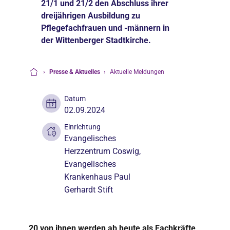
21/1 und 21/2 den Abschluss ihrer
dreijährigen Ausbildung zu
Pflegefachfrauen und -männern in
der Wittenberger Stadtkirche.
›
Presse & Aktuelles
›
Aktuelle Meldungen
Startseite
Datum
02.09.2024
Einrichtung
Evangelisches
Herzzentrum Coswig,
Evangelisches
Krankenhaus Paul
Gerhardt Stift
20 von ihnen werden ab heute als Fachkräfte