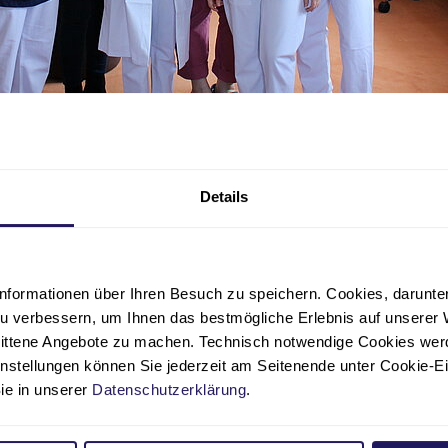
Details
eams des Zentrums für Familiengesundheit
fé eröffnen. Für Eltern öffnet es ab 9. April
nformationen über Ihren Besuch zu speichern. Cookies, darunter 
u verbessern, um Ihnen das bestmögliche Erlebnis auf unserer 
s Evangelische Krankenhaus Paul G
nittene Angebote zu machen. Technisch notwendige Cookies wer
instellungen können Sie jederzeit am Seitenende unter Cookie-E
Sie in unserer
Datenschutzerklärung
.
che Krankenhaus Paul Gerhardt Stift in Lutherstadt Wittenberg i
er Paul Gerhardt Diakonie Krankenhaus und Pflege GmbH in Trä