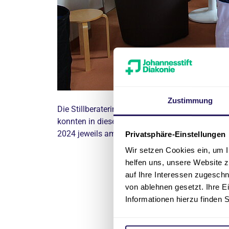
Zustimmung
Die Stillberaterinnen sowie Kolleginnen des T
konnten in dieser Woche das neugestaltete Stillca
2024 jeweils am 2. und 4. Dienstag im Monat.
Privatsphäre-Einstellungen
Wir setzen Cookies ein, um I
helfen uns, unsere Website z
Über da
auf Ihre Interessen zugesch
Stift
von ablehnen gesetzt. Ihre E
Informationen hierzu finden 
Das Evangelis
Einrichtung d