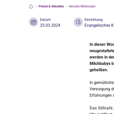
›
Presse & Aktuelles
›
Aktuelle Meldungen
Startseite
Datum
Einrichtung
25.03.2024
Evangelisches K
In dieser Wo
neugestaltete
werden in de
Milchbabys b
geheißen.
In gemütlich
Versorgung de
Erfahrungen 
Das Stillcafé