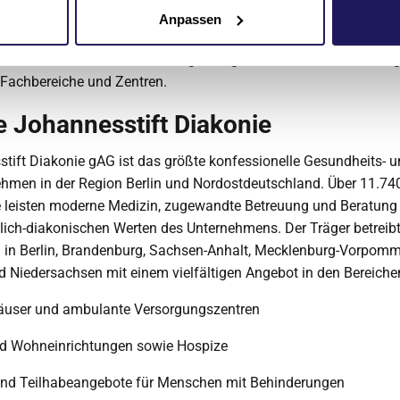
 Diakonie sowie der Paul-Gerhardt-Stiftung. Als Krankenhaus de
Anpassen
ung und Akademisches Lehrkrankenhaus der Martin-Luther-Univer
eten wir neben einer hochwertigen Allgemein- und Notfallverso
e Fachbereiche und Zentren.
e Johannesstift Diakonie
tift Diakonie gAG ist das größte konfessionelle Gesundheits- 
ehmen in der Region Berlin und Nordostdeutschland. Über 11.74
e leisten moderne Medizin, zugewandte Betreuung und Beratung
tlich-diakonischen Werten des Unternehmens. Der Träger betreib
n in Berlin, Brandenburg, Sachsen-Anhalt, Mecklenburg-Vorpomm
 Niedersachsen mit einem vielfältigen Angebot in den Bereiche
user und ambulante Versorgungszentren
nd Wohneinrichtungen sowie Hospize
d Teilhabeangebote für Menschen mit Behinderungen