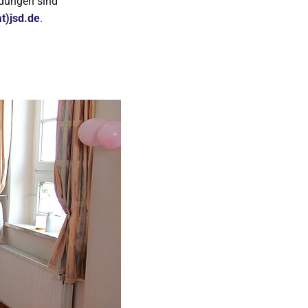
eldungen sind
at)jsd.de
.