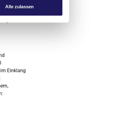
r
Alle zulassen
sität Halle-
rgung auch
und
0
 im Einklang
t
ern,
n: