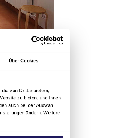
Über Cookies
die von Drittanbietern,
Website zu bieten, und Ihnen
erhardt
den auch bei der Auswahl
instellungen ändern. Weitere
st eine
gerschaft der