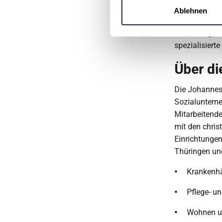
Johannesstift
Ablehnen
Basisversorg
Wittenberg bi
spezialisiert
Über di
Die Johanness
Sozialuntern
Mitarbeitend
mit den chris
Einrichtunge
Thüringen und
Krankenhä
Pflege- u
Wohnen un