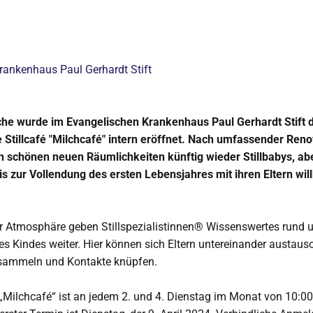
rankenhaus Paul Gerhardt Stift
che wurde im Evangelischen Krankenhaus Paul Gerhardt Stift 
 Stillcafé "Milchcafé" intern eröffnet. Nach umfassender Ren
n schönen neuen Räumlichkeiten künftig wieder Stillbabys, ab
is zur Vollendung des ersten Lebensjahres mit ihren Eltern w
er Atmosphäre geben Stillspezialistinnen® Wissenswertes rund 
s Kindes weiter. Hier können sich Eltern untereinander austau­s
sammeln und Kontakte knüpfen.
 „Milchcafé“ ist an jedem 2. und 4. Dienstag im Monat von 10:00