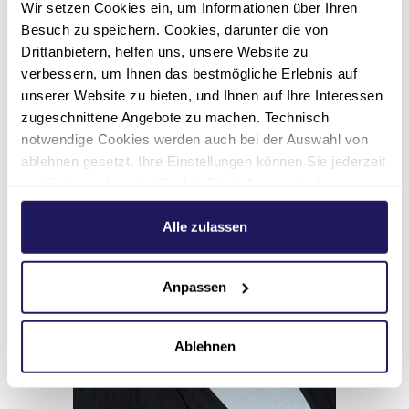
Wir setzen Cookies ein, um Informationen über Ihren
Besuch zu speichern. Cookies, darunter die von
rebekka.praml(at)jsd.de
Drittanbietern, helfen uns, unsere Website zu
verbessern, um Ihnen das bestmögliche Erlebnis auf
unserer Website zu bieten, und Ihnen auf Ihre Interessen
zugeschnittene Angebote zu machen. Technisch
notwendige Cookies werden auch bei der Auswahl von
ablehnen gesetzt. Ihre Einstellungen können Sie jederzeit
am Seitenende unter Cookie-Einstellungen ändern.
Weitere Informationen hierzu finden Sie in unserer
Datenschutzerklärung
.
Alle zulassen
Anpassen
Ablehnen