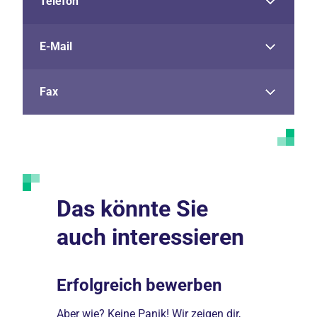
Telefon
E-Mail
Fax
Das könnte Sie
auch interessieren
Erfolgreich bewerben
Ausbil
che
Aber wie? Keine Panik! Wir zeigen dir,
Unser Ange