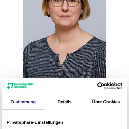
Sekretariat
Rebekka Praml
Zustimmung
Details
Über Cookies
Soziale Fachschulen
Privatsphäre-Einstellungen
030 33609-402