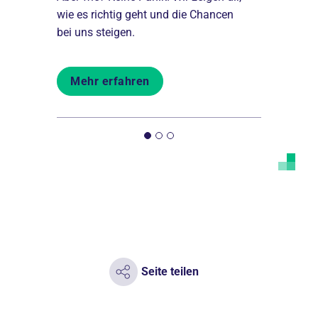
ionen
wie es richtig geht und die Chancen
verschiede
bei uns steigen.
Sie mehr.
Mehr erfahren
Mehr er
Seite teilen