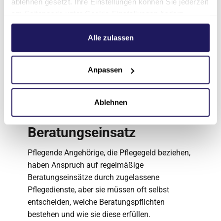
Herr B., pflegender Ehemann:
ablehnen gesetzt. Ihre Einstellungen können Sie jederzeit
Durch die Beratung erfuhr er, welche Hilfsmittel
am Seitenende unter Cookie-Einstellungen ändern.
für die Mobilität seiner Frau sinnvoll sind, und
Weitere Informationen hierzu finden Sie in unserer
wie er die Dokumentation für die Pflegekasse
Datenschutzerklärung
.
Alle zulassen
korrekt führt.
Anpassen
Gesetzliche Grundlage:
Ablehnen
§ 37 SGB XI –
Beratungseinsatz
Pflegende Angehörige, die Pflegegeld beziehen,
haben Anspruch auf regelmäßige
Beratungseinsätze durch zugelassene
Pflegedienste, aber sie müssen oft selbst
entscheiden, welche Beratungspflichten
bestehen und wie sie diese erfüllen.