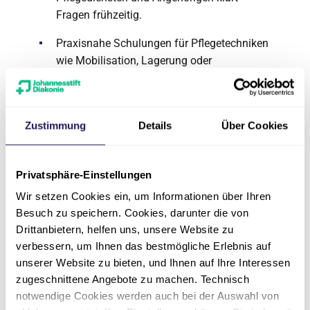
Fragen frühzeitig.
Praxisnahe Schulungen für Pflegetechniken
wie Mobilisation, Lagerung oder
Medikamentengabe nutzen.
Zustimmung
Details
Über Cookies
Praxisbeispiele
Privatsphäre-Einstellungen
Frau S., pflegende Tochter:
Mit Hilfe der Pflegeberatung erstellte sie einen
Wir setzen Cookies ein, um Informationen über Ihren
wöchentlichen Pflegeplan, der die Aufgaben
Besuch zu speichern. Cookies, darunter die von
Drittanbietern, helfen uns, unsere Website zu
zwischen ihr, ihrem Bruder und dem
verbessern, um Ihnen das bestmögliche Erlebnis auf
Pflegedienst aufteilte. So konnte sie
unserer Website zu bieten, und Ihnen auf Ihre Interessen
Überlastung vermeiden und dennoch die
zugeschnittene Angebote zu machen. Technisch
Pflegequalität sicherstellen.
notwendige Cookies werden auch bei der Auswahl von