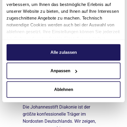
verbessern, um Ihnen das bestmögliche Erlebnis auf
unserer Website zu bieten, und Ihnen auf Ihre Interessen
zugeschnittene Angebote zu machen. Technisch
notwendige Cookies werden auch bei der Auswahl von
ablehnen gesetzt. Ihre Einstellungen können Sie jederzeit
Weitere Stories
am Seitenende unter Cookie-Einstellungen ändern.
Weitere Informationen hierzu finden Sie in unserer
Datenschutzerklärung
.
Alle zulassen
Das könnte Sie
Anpassen
auch interessieren
Ablehnen
Darum wir
Erfolg
nseren
Die Johannesstift Diakonie ist der
Du willst, 
19 Berufe
größte konfessionelle Träger im
Panik. Wir 
0 junge
Nordosten Deutschlands. Wir zeigen,
wie möglich