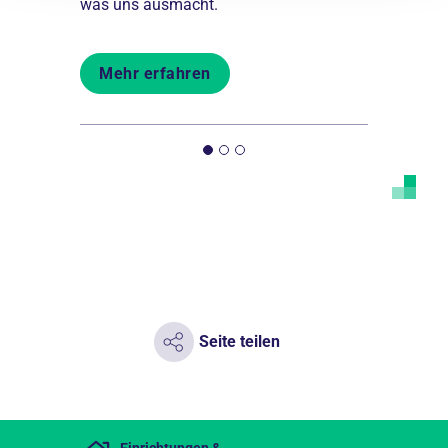
fsleben.
was uns ausmacht.
du deinem 
Mehr erfahren
Mehr er
Seite teilen