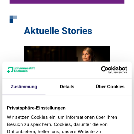
Aktuelle Stories
Zustimmung
Details
Über Cookies
„Wir halten zusammen“
Kein ge
Privatsphäre-Einstellungen
24.11.2020
Ärztlicher Dienst
15.09.2020
Wir setzen Cookies ein, um Informationen über Ihren
st
Besuch zu speichern. Cookies, darunter die von
Drittanbietern, helfen uns, unsere Website zu
Zur Story
Zur Sto