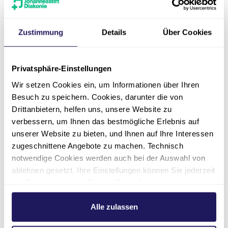
Angiographie eine lebensrettende Maßnahme“,
erklärt PD Dr. med. Christian Rosenberg,
Zustimmung
Details
Über Cookies
Chefarzt der Klinik für Bildgebende Diagnostik
und Interventionsradiologie.
Das Evangelische Waldkrankenhaus ermöglicht
Privatsphäre-Einstellungen
mit der Erweiterung seiner Radiologie eine
Wir setzen Cookies ein, um Informationen über Ihren
bessere Versorgung der Patient*innen in der
Besuch zu speichern. Cookies, darunter die von
Region. „Wir sind nun gut aufgestellt für den
Drittanbietern, helfen uns, unsere Website zu
steigenden Bedarf bei einer wachsenden
verbessern, um Ihnen das bestmögliche Erlebnis auf
Bevölkerung und die Zunahme an
unserer Website zu bieten, und Ihnen auf Ihre Interessen
medizinischen Indikationen in der
zugeschnittene Angebote zu machen. Technisch
Gefäßmedizin“, freut sich Carsten Schaulinski,
notwendige Cookies werden auch bei der Auswahl von
Geschäftsführer des Evangelischen
ablehnen gesetzt. Ihre Einstellungen können Sie jederzeit
Waldkrankenhauses Spandau.
am Seitenende unter Cookie-Einstellungen ändern.
Weitere Informationen hierzu finden Sie in unserer
Datenschutzerklärung
.
Alle zulassen
Über das Evangelische