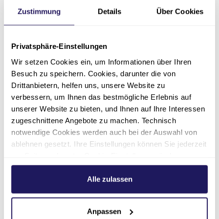
Zustimmung
Details
Über Cookies
Aktuelle Stories
Privatsphäre-Einstellungen
Wir setzen Cookies ein, um Informationen über Ihren
Besuch zu speichern. Cookies, darunter die von
Drittanbietern, helfen uns, unsere Website zu
verbessern, um Ihnen das bestmögliche Erlebnis auf
unserer Website zu bieten, und Ihnen auf Ihre Interessen
zugeschnittene Angebote zu machen. Technisch
notwendige Cookies werden auch bei der Auswahl von
wieder
„Ein Krankenhaus mitten
Wünsch
ablehnen gesetzt. Ihre Einstellungen können Sie jederzeit
im Grünen“
am Seitenende unter Cookie-Einstellungen ändern.
30.03.2021
Weitere Informationen hierzu finden Sie in unserer
06.04.2021
Pflege
Datenschutzerklärung
.
Alle zulassen
Zur Sto
Zur Story
Anpassen