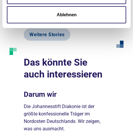
Ablehnen
Weitere Stories
Das könnte Sie
auch interessieren
Darum wir
Erfolg
nseren
Die Johannesstift Diakonie ist der
Du willst, 
19 Berufe
größte konfessionelle Träger im
Panik. Wir 
0 junge
Nordosten Deutschlands. Wir zeigen,
wie möglich
fsleben.
was uns ausmacht.
du deinem 