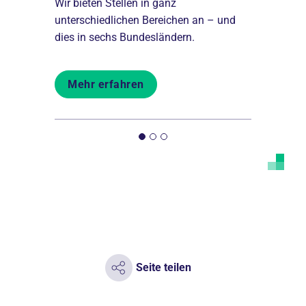
igkeiten
Wir bieten Stellen in ganz
Einer der f
unterschiedlichen Bereichen an – und
Berlin und 
dies in sechs Bundesländern.
Träger im 
Mehr erfahren
Mehr er
Seite teilen