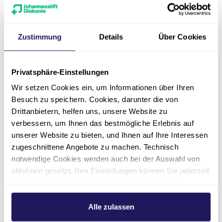
Zustimmung
Details
Über Cookies
Privatsphäre-Einstellungen
Leitung Physiotherapie
Stephanie Müller
Wir setzen Cookies ein, um Informationen über Ihren
Besuch zu speichern. Cookies, darunter die von
Drittanbietern, helfen uns, unsere Website zu
EGZB
verbessern, um Ihnen das bestmögliche Erlebnis auf
unserer Website zu bieten, und Ihnen auf Ihre Interessen
030 4594-2062
zugeschnittene Angebote zu machen. Technisch
notwendige Cookies werden auch bei der Auswahl von
ablehnen gesetzt. Ihre Einstellungen können Sie jederzeit
am Seitenende unter Cookie-Einstellungen ändern.
Weitere Informationen hierzu finden Sie in unserer
Datenschutzerklärung
.
Alle zulassen
Weitere