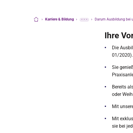
›
Karriere & Bildung
›
···
›
Darum Ausbildung bei 
Startseite
Ihre Vor
Die Ausbil
01/2020).
Sie genie
Praxisanle
Bereits a
oder Weih
Mit unsere
Mit exklu
sie bei je