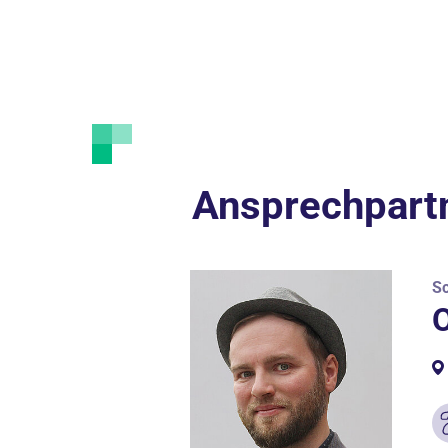
Ansprechpart
Sc
O