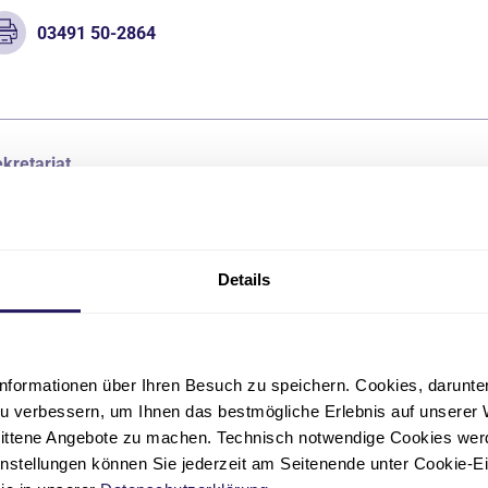
03491 50-2864
kretariat
ta Ostwald
Pflegeschule - Aus- und Weiterbildungszentrum für Gesundhe
Details
03491 50-2744
uta.ostwald(at)jsd.de
nformationen über Ihren Besuch zu speichern. Cookies, darunter 
u verbessern, um Ihnen das bestmögliche Erlebnis auf unserer 
nittene Angebote zu machen. Technisch notwendige Cookies wer
instellungen können Sie jederzeit am Seitenende unter Cookie-E