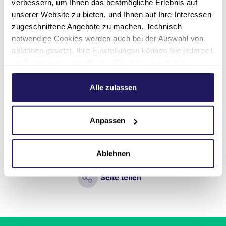
verbessern, um Ihnen das bestmögliche Erlebnis auf
Die Teilnahme ist kostenlos. Für eine bessere
unserer Website zu bieten, und Ihnen auf Ihre Interessen
Planung bitten wir um
vorherige Kurs-
zugeschnittene Angebote zu machen. Technisch
Anmeldung
.
notwendige Cookies werden auch bei der Auswahl von
ablehnen gesetzt. Ihre Einstellungen können Sie jederzeit
Für Rückfragen erreichen Sie uns telefonisch
am Seitenende unter Cookie-Einstellungen ändern.
unter
030 33606-606
.
Weitere Informationen hierzu finden Sie in unserer
Träger
Datenschutzerklärung
.
Alle zulassen
Johannesstift Diakonie Proclusio gGmbH
Anpassen
Ablehnen
Seite teilen