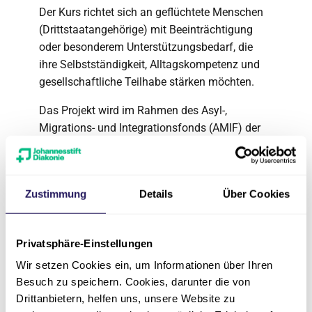
Der Kurs richtet sich an geflüchtete Menschen
(Drittstaatangehörige) mit Beeinträchtigung
oder besonderem Unterstützungsbedarf, die
ihre Selbstständigkeit, Alltagskompetenz und
gesellschaftliche Teilhabe stärken möchten.
Das Projekt wird im Rahmen des Asyl-,
Migrations- und Integrationsfonds (AMIF) der
Europäischen Union sowie der
Senatsverwaltung für Arbeit, Soziales,
Gleichstellung, Integration, Vielfalt und
Zustimmung
Details
Über Cookies
Antidiskriminierung gefördert.
Mit dieser Förderung möchten wir Barrieren
abbauen und Teilhabe für alle ermöglichen –
Privatsphäre-Einstellungen
nachhaltig und inklusiv.
Wir setzen Cookies ein, um Informationen über Ihren
Besuch zu speichern. Cookies, darunter die von
Anmeldung
Drittanbietern, helfen uns, unsere Website zu