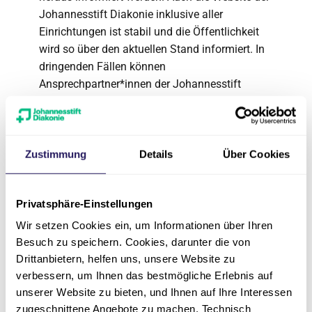
Johannesstift Diakonie inklusive aller
Einrichtungen ist stabil und die Öffentlichkeit
wird so über den aktuellen Stand informiert. In
dringenden Fällen können
Ansprechpartner*innen der Johannesstift
Diakonie per Telefon erreicht werden.
Über die Johannesstift
Zustimmung
Details
Über Cookies
Diakonie
Privatsphäre-Einstellungen
Die Johannesstift Diakonie gAG ist das größte
Wir setzen Cookies ein, um Informationen über Ihren
konfessionelle Gesundheits- und
Besuch zu speichern. Cookies, darunter die von
Sozialunternehmen in der Region Berlin und
Drittanbietern, helfen uns, unsere Website zu
Nordostdeutschland. Über 11.740
verbessern, um Ihnen das bestmögliche Erlebnis auf
Mitarbeitende leisten moderne Medizin,
unserer Website zu bieten, und Ihnen auf Ihre Interessen
zugewandte Betreuung und Beratung im
zugeschnittene Angebote zu machen. Technisch